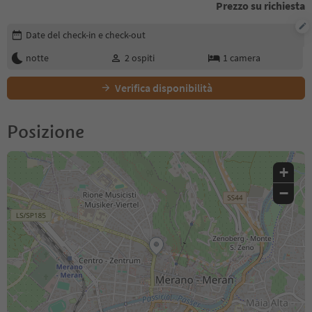
Prezzo su richiesta
Modifica i dettagli della prenotazione
Date del check-in e check-out
notte
2
ospiti
1
camera
Verifica disponibilità
Posizione
+
−