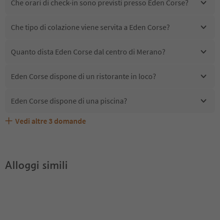
Che orari di check-in sono previsti presso Eden Corse?
Che tipo di colazione viene servita a Eden Corse?
Quanto dista Eden Corse dal centro di Merano?
Eden Corse dispone di un ristorante in loco?
Eden Corse dispone di una piscina?
Vedi altre
3
domande
Eden Corse accetta animali domestici?
Quali servizi/attività sono disponibili presso Eden Corse?
Gli ospiti di Eden Corse ricevono l'Alto Adige Guest Pass?
Alloggi simili