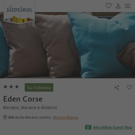
men
favoriti
user lin
Su richiesta
Eden Corse
Merano, Merano e dintorni
360 m
da Merano centro
Mostra Mappa
Alto Adige Guest Pass