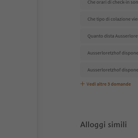
Che orari di check-in so
Che tipo di colazione vi
Quanto dista Ausserloret
Ausserloretzhof dispone 
Ausserloretzhof dispone
Vedi altre
3
domande
Ausserloretzhof accetta
Quali servizi/attività so
Gli ospiti di Ausserloret
Alloggi simili