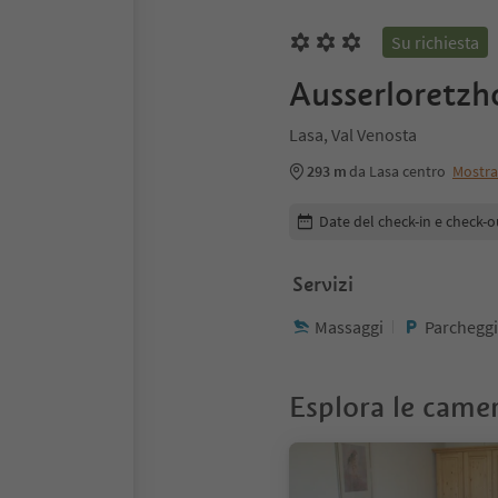
Su richiesta
Ausserloretzh
Lasa, Val Venosta
293 m
da Lasa centro
Mostr
Modifica i dettagli della pr
Date del check-in e check-o
Servizi
Massaggi
Parcheggi
Esplora le came