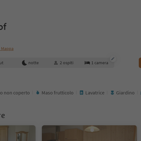
of
a Mappa
enotazione
ut
notte
2
ospiti
1
camera
o non coperto
Maso frutticolo
Lavatrice
Giardino
re