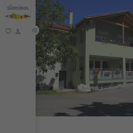
menu link
favoriti
user link