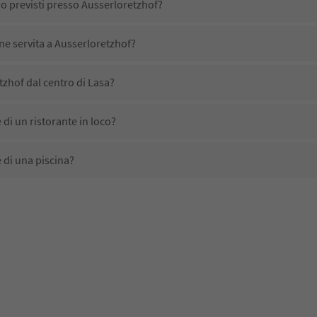
no previsti presso Ausserloretzhof?
ene servita a Ausserloretzhof?
zhof dal centro di Lasa?
di un ristorante in loco?
 di una piscina?
 animali domestici?
no disponibili presso Ausserloretzhof?
zhof ricevono l'Alto Adige Guest Pass?