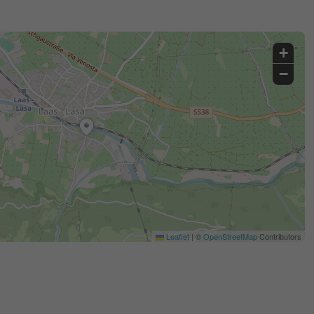
+
−
Leaflet
|
©
OpenStreetMap
Contributors