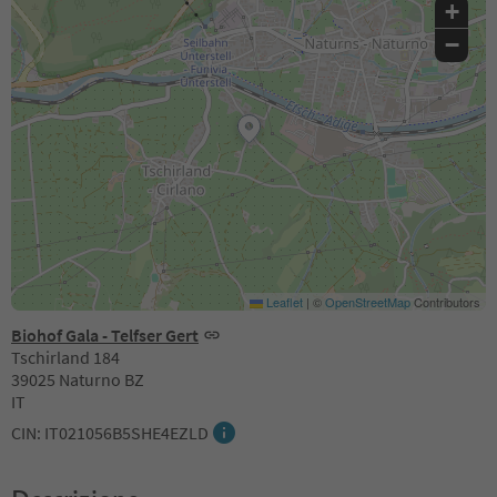
+
−
Leaflet
|
©
OpenStreetMap
Contributors
Biohof Gala - Telfser Gert
Tschirland 184
39025 Naturno BZ
IT
CIN: IT021056B5SHE4EZLD