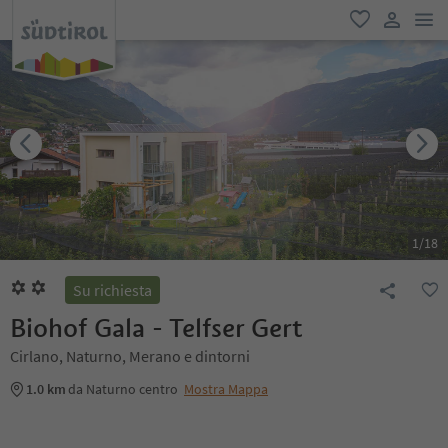
men
favoriti
user lin
1
/
18
Su richiesta
Biohof Gala - Telfser Gert
Cirlano, Naturno, Merano e dintorni
1.0 km
da Naturno centro
Mostra Mappa