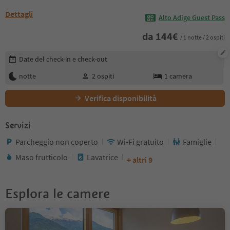
Dettagli
Alto Adige Guest Pass
da
144
€
/ 1 notte / 2 ospiti
Modifica i dettagli della prenotazione
Date del check-in e check-out
notte
2
ospiti
1
camera
Verifica disponibilità
Servizi
Parcheggio non coperto
Wi-Fi gratuito
Famiglie
Maso frutticolo
Lavatrice
+ altri 9
Esplora le camere