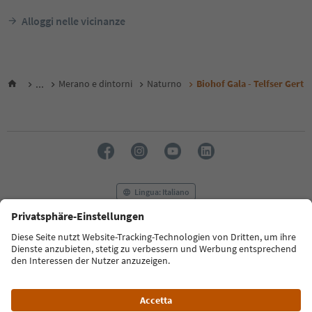
Alloggi nelle vicinanze
...
Merano e dintorni
Naturno
Biohof Gala - Telfser Gert
Lingua: Italiano
FAQ
Contatti
Press
MICE
Privacy Policy
Termini e condizioni
Crediti
Cookie Policy
Film commission
Chi siamo
Dichiarazione di accessibilità
Alto Adige B2B