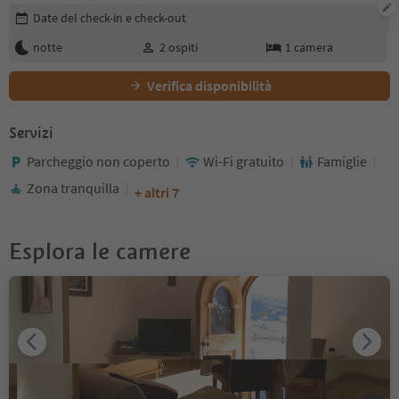
Modifica i dettagli della prenotazione
Date del check-in e check-out
notte
2
ospiti
1
camera
Verifica disponibilità
Servizi
Parcheggio non coperto
Wi-Fi gratuito
Famiglie
Zona tranquilla
+ altri 7
Esplora le camere