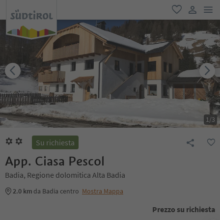
men
favoriti
user lin
1
/
3
Su richiesta
App. Ciasa Pescol
Badia, Regione dolomitica Alta Badia
2.0 km
da Badia centro
Mostra Mappa
Prezzo su richiesta