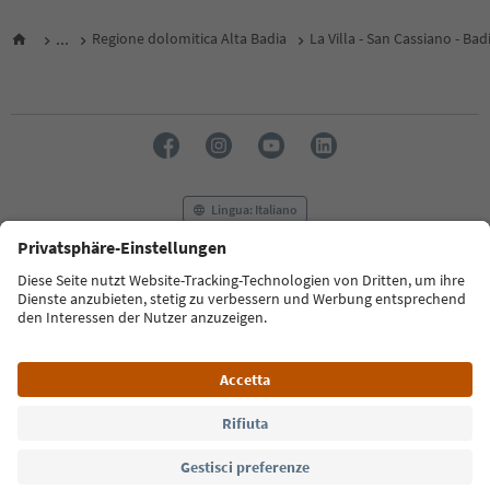
...
Regione dolomitica Alta Badia
La Villa - San Cassiano - Bad
Lingua: Italiano
FAQ
Contatti
Press
MICE
Privacy Policy
Termini e condizioni
Crediti
Cookie Policy
Film commission
Chi siamo
Dichiarazione di accessibilità
Alto Adige B2B
© 2026 IDM Südtirol