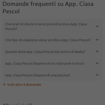
Domande frequenti su
App. Ciasa
Pescol
Che orari di check-in sono previsti presso App. Ciasa
Pescol?
Che tipo di colazione viene servita a App. Ciasa Pescol?
Quanto dista App. Ciasa Pescol dal centro di Badia?
App. Ciasa Pescol dispone di un ristorante in loco?
App. Ciasa Pescol dispone di una piscina?
Vedi altre
3
domande
Quali servizi/attività sono disponibili presso App. Ciasa
Gli ospiti di App. Ciasa Pescol ricevono l'Alto Adige Guest
App. Ciasa Pescol accetta animali domestici?
Pescol?
Pass?