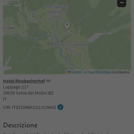
−
Leaflet
|
©
OpenStreetMap
Contributors
Hotel Rinsbacherhof
Lappago 217
39030 Selva dei Molini BZ
IT
CIN: IT021088A1S2JU38HZ
Descrizione