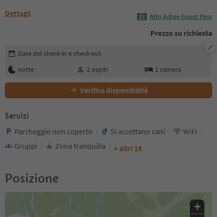
Dettagli
Alto Adige Guest Pass
Prezzo su richiesta
Modifica i dettagli della prenotazione
Date del check-in e check-out
notte
2
ospiti
1
camera
Verifica disponibilità
Servizi
Parcheggio non coperto
Si accettano cani
WiFi
Gruppi
Zona tranquilla
+ altri 18
Posizione
+