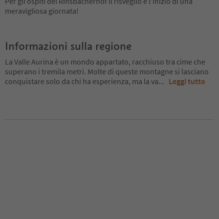
Per gli ospiti del Rinsbacherhof il risveglio è l'inizio di una
meravigliosa giornata!
Informazioni sulla regione
La Valle Aurina è un mondo appartato, racchiuso tra cime che
superano i tremila metri. Molte di queste montagne si lasciano
conquistare solo da chi ha esperienza, ma la va
...
Leggi tutto