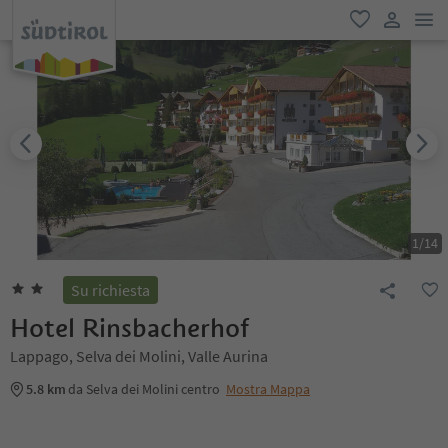
men
favoriti
user lin
1
/
14
Su richiesta
Hotel Rinsbacherhof
Lappago, Selva dei Molini, Valle Aurina
5.8 km
da Selva dei Molini centro
Mostra Mappa