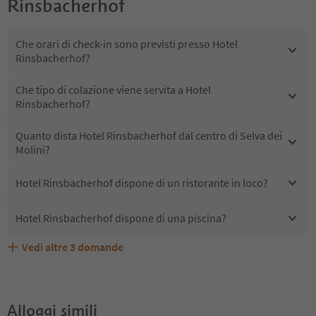
Rinsbacherhof
Che orari di check-in sono previsti presso Hotel
Rinsbacherhof?
Che tipo di colazione viene servita a Hotel
Rinsbacherhof?
Quanto dista Hotel Rinsbacherhof dal centro di Selva dei
Molini?
Hotel Rinsbacherhof dispone di un ristorante in loco?
Hotel Rinsbacherhof dispone di una piscina?
Vedi altre
3
domande
Quali servizi/attività sono disponibili presso Hotel
Gli ospiti di Hotel Rinsbacherhof ricevono l'Alto Adige
Hotel Rinsbacherhof accetta animali domestici?
Rinsbacherhof?
Guest Pass?
Alloggi simili