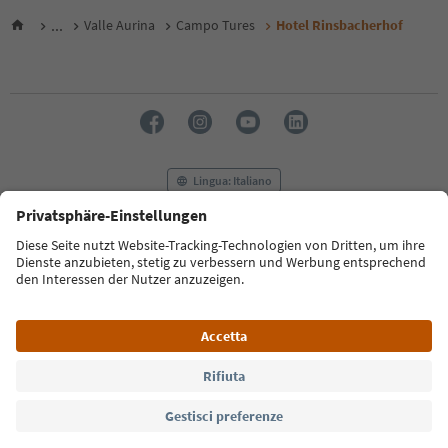
...
Valle Aurina
Campo Tures
Hotel Rinsbacherhof
Lingua: Italiano
FAQ
Contatti
Press
MICE
Privacy Policy
Termini e condizioni
Crediti
Cookie Policy
Film commission
Chi siamo
Dichiarazione di accessibilità
Alto Adige B2B
© 2026 IDM Südtirol