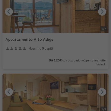
1
/
7
Appartamento Alto Adige
Massimo 5 ospiti
Da 125€
con occupazione 2 persone / notte
IVA incl.
1
/
9