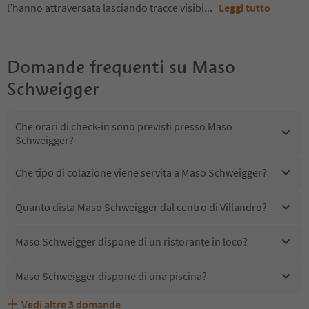
l’hanno attraversata lasciando tracce visibi
...
Leggi tutto
Domande frequenti su
Maso
Schweigger
Che orari di check-in sono previsti presso Maso
Schweigger?
Che tipo di colazione viene servita a Maso Schweigger?
Quanto dista Maso Schweigger dal centro di Villandro?
Maso Schweigger dispone di un ristorante in loco?
Maso Schweigger dispone di una piscina?
Vedi altre
3
domande
Quali servizi/attività sono disponibili presso Maso
Gli ospiti di Maso Schweigger ricevono l'Alto Adige Guest