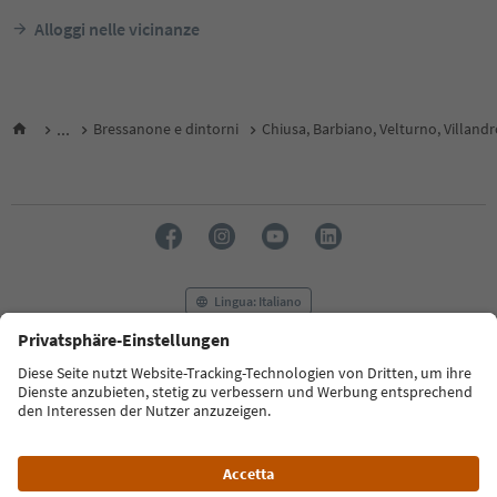
Alloggi nelle vicinanze
...
Bressanone e dintorni
Chiusa, Barbiano, Velturno, Villand
Lingua: Italiano
FAQ
Contatti
Press
MICE
Privacy Policy
Termini e condizioni
Crediti
Cookie Policy
Film commission
Chi siamo
Dichiarazione di accessibilità
Alto Adige B2B