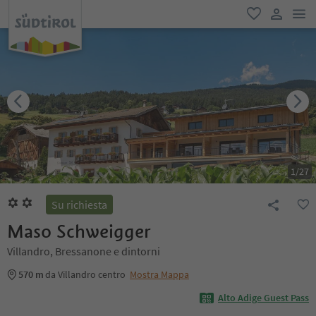
men
favoriti
user lin
1
/
27
Su richiesta
Maso Schweigger
Villandro, Bressanone e dintorni
570 m
da Villandro centro
Mostra Mappa
Alto Adige Guest Pass