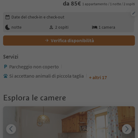
da
85
€
1 appartamento / 1 notte / 2 ospiti
Modifica i dettagli della prenotazione
Date del check-in e check-out
notte
2
ospiti
1
camera
Verifica disponibilità
Servizi
Parcheggio non coperto
Si accettano animali di piccola taglia
+ altri 17
Esplora le camere