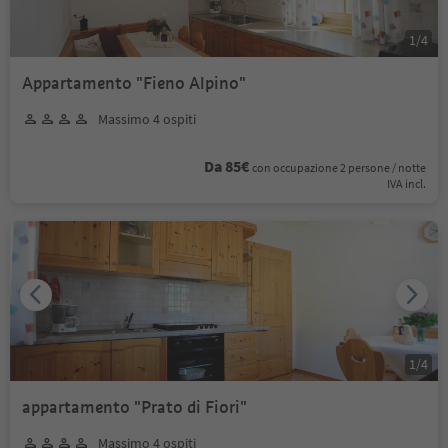
1
/
4
Appartamento "Fieno Alpino"
Massimo 4 ospiti
Da 85€
con occupazione 2 persone / notte
IVA incl.
1
/
4
appartamento "Prato di Fiori"
Massimo 4 ospiti