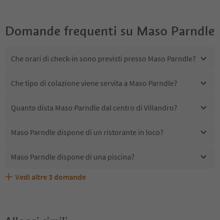
Domande frequenti su
Maso Parndle
Che orari di check-in sono previsti presso Maso Parndle?
Che tipo di colazione viene servita a Maso Parndle?
Quanto dista Maso Parndle dal centro di Villandro?
Maso Parndle dispone di un ristorante in loco?
Maso Parndle dispone di una piscina?
Vedi altre
3
domande
Quali servizi/attività sono disponibili presso Maso
Gli ospiti di Maso Parndle ricevono l'Alto Adige Guest
Maso Parndle accetta animali domestici?
Parndle?
Pass?