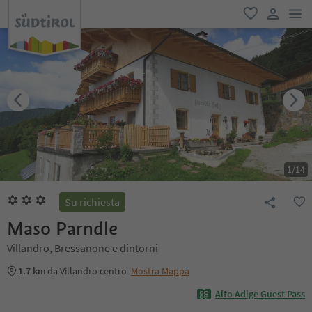
men
favoriti
user lin
1
/
14
Su richiesta
Maso Parndle
Villandro, Bressanone e dintorni
1.7 km
da Villandro centro
Mostra Mappa
Alto Adige Guest Pass