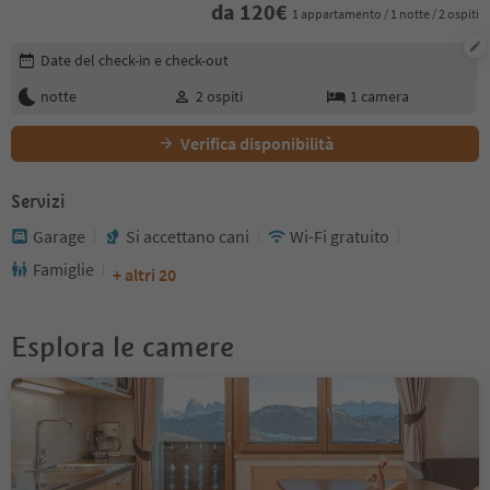
da
120
€
1 appartamento / 1 notte / 2 ospiti
Modifica i dettagli della prenotazione
Date del check-in e check-out
notte
2
ospiti
1
camera
Verifica disponibilità
Servizi
Garage
Si accettano cani
Wi-Fi gratuito
Famiglie
+ altri 20
Esplora le camere