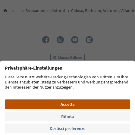
...
Bressanone e dintorni
Chiusa, Barbiano, Velturno, Villand
Lingua: Italiano
FAQ
Contatti
Press
MICE
Privacy Policy
Termini e condizioni
Crediti
Cookie Policy
Film commission
Chi siamo
Dichiarazione di accessibilità
Alto Adige B2B
© 2026 IDM Südtirol