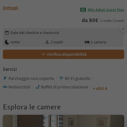
Dettagli
Alto Adige Guest Pass
da
80
€
/ 1 notte / 2 ospiti
Modifica i dettagli della prenotazione
Date del check-in e check-out
notte
2
ospiti
1
camera
Verifica disponibilità
Servizi
Parcheggio non coperto
Wi-Fi gratuito
Motociclisti
Buffet di prima colazione
+ altri 4
Esplora le camere