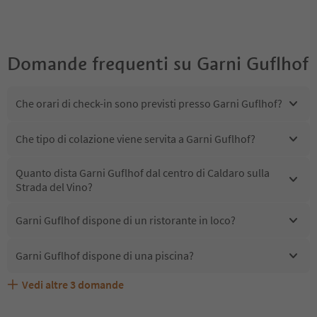
Domande frequenti su
Garni Guflhof
Che orari di check-in sono previsti presso Garni Guflhof?
Che tipo di colazione viene servita a Garni Guflhof?
Quanto dista Garni Guflhof dal centro di Caldaro sulla
Strada del Vino?
Garni Guflhof dispone di un ristorante in loco?
Garni Guflhof dispone di una piscina?
Vedi altre
3
domande
Quali servizi/attività sono disponibili presso Garni
Gli ospiti di Garni Guflhof ricevono l'Alto Adige Guest
Garni Guflhof accetta animali domestici?
Guflhof?
Pass?