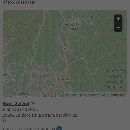
Posizione
+
−
Leaflet
|
©
OpenStreetMap
Contributors
Garni Guflhof
Pianizza di Sotto 3
39052 Caldaro sulla Strada del Vino BZ
IT
CIN: IT021015A1KZ3N3E3M