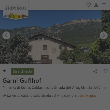
men
favoriti
user lin
1
/
12
Su richiesta
Garni Guflhof
Pianizza di Sotto, Caldaro sulla Strada del Vino, Strada del Vino
1.2 km
da Caldaro sulla Strada del Vino centro
Mostra Mappa