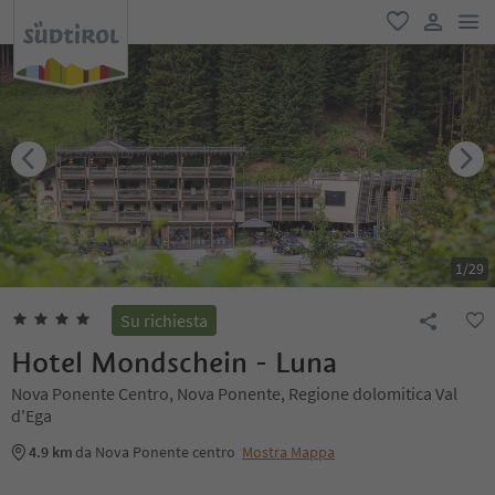
men
favoriti
user lin
1
/
29
Su richiesta
Hotel Mondschein - Luna
Nova Ponente Centro, Nova Ponente, Regione dolomitica Val
d'Ega
4.9 km
da Nova Ponente centro
Mostra Mappa