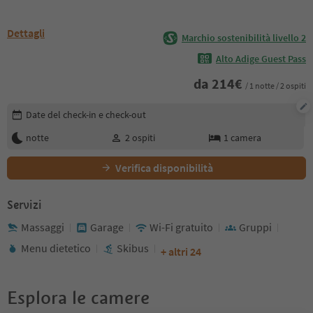
Dettagli
Marchio sostenibilità livello 2
Alto Adige Guest Pass
da
214
€
/ 1 notte / 2 ospiti
Modifica i dettagli della prenotazione
Date del check-in e check-out
notte
2
ospiti
1
camera
Verifica disponibilità
Servizi
Massaggi
Garage
Wi-Fi gratuito
Gruppi
Menu dietetico
Skibus
+ altri 24
Esplora le camere