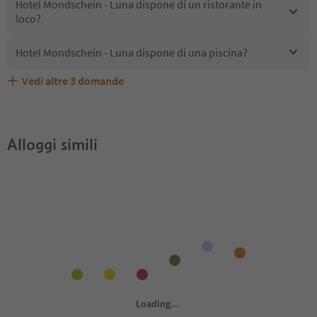
Hotel Mondschein - Luna dispone di un ristorante in
loco?
Hotel Mondschein - Luna dispone di una piscina?
Vedi altre
3
domande
Quali servizi/attività sono disponibili presso Hotel
Gli ospiti di Hotel Mondschein - Luna ricevono l'Alto
Hotel Mondschein - Luna accetta animali domestici?
Mondschein - Luna?
Adige Guest Pass?
Alloggi simili