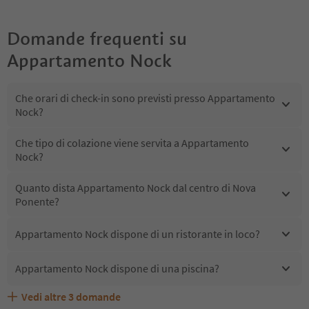
Domande frequenti su
Appartamento Nock
Che orari di check-in sono previsti presso Appartamento
Nock?
Che tipo di colazione viene servita a Appartamento
Nock?
Quanto dista Appartamento Nock dal centro di Nova
Ponente?
Appartamento Nock dispone di un ristorante in loco?
Appartamento Nock dispone di una piscina?
Vedi altre
3
domande
Quali servizi/attività sono disponibili presso
Gli ospiti di Appartamento Nock ricevono l'Alto Adige
Appartamento Nock accetta animali domestici?