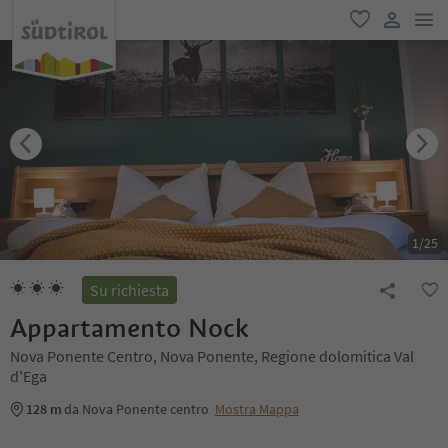
men
favoriti
user lin
1
/
25
Su richiesta
Appartamento Nock
Nova Ponente Centro, Nova Ponente, Regione dolomitica Val
d'Ega
128 m
da Nova Ponente centro
Mostra Mappa