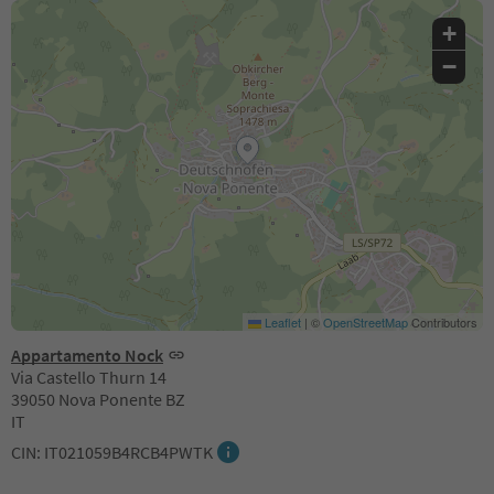
+
−
Leaflet
|
©
OpenStreetMap
Contributors
Appartamento Nock
Via Castello Thurn 14
39050 Nova Ponente BZ
IT
CIN: IT021059B4RCB4PWTK