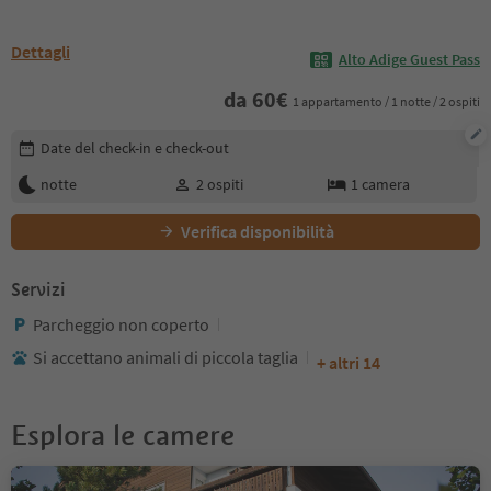
Dettagli
Alto Adige Guest Pass
da
60
€
1 appartamento / 1 notte / 2 ospiti
Modifica i dettagli della prenotazione
Date del check-in e check-out
notte
2
ospiti
1
camera
Verifica disponibilità
Servizi
Parcheggio non coperto
Si accettano animali di piccola taglia
+ altri 14
Esplora le camere