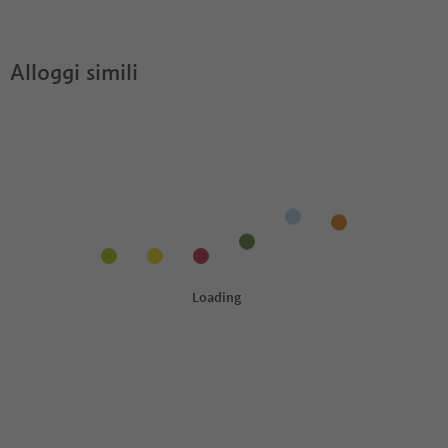
Appartamento Nock?
Guest Pass?
Alloggi simili