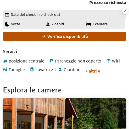
Prezzo su richiesta
Modifica i dettagli della prenotazione
Date del check-in e check-out
notte
2
ospiti
1
camera
Verifica disponibilità
Servizi
posizione centrale
Parcheggio non coperto
WiFi
Famiglie
Lavatrice
Giardino
+ altri 4
Esplora le camere