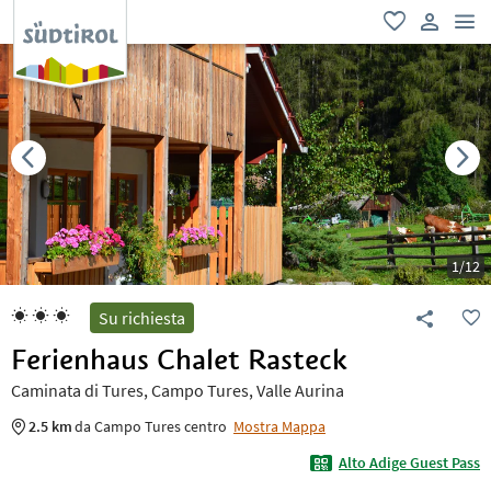
men
favoriti
user lin
1
/
12
Su richiesta
Ferienhaus Chalet Rasteck
Caminata di Tures, Campo Tures, Valle Aurina
2.5 km
da Campo Tures centro
Mostra Mappa
Alto Adige Guest Pass