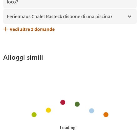
loco?
Ferienhaus Chalet Rasteck dispone di una piscina?
Vedi altre
3
domande
Quali servizi/attività sono disponibili presso Ferienhaus
Gli ospiti di Ferienhaus Chalet Rasteck ricevono l'Alto
Ferienhaus Chalet Rasteck accetta animali domestici?
Chalet Rasteck?
Adige Guest Pass?
Alloggi simili