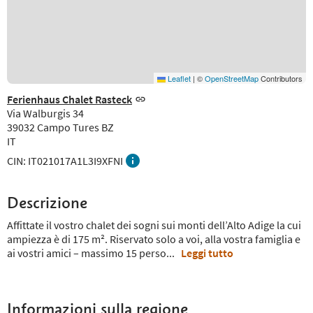
Leaflet
|
©
OpenStreetMap
Contributors
Ferienhaus Chalet Rasteck
Via Walburgis 34
39032 Campo Tures BZ
IT
CIN: IT021017A1L3I9XFNI
Descrizione
Affittate il vostro chalet dei sogni sui monti dell’Alto Adige la cui
ampiezza è di 175 m². Riservato solo a voi, alla vostra famiglia e
ai vostri amici – massimo 15 perso
...
Leggi tutto
Informazioni sulla regione