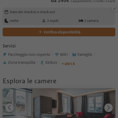
da
140
€
1 appartamento / 1 notte / 2 ospiti
Modifica i dettagli della prenotazione
Date del check-in e check-out
notte
2
ospiti
1
camera
Verifica disponibilità
Servizi
Parcheggio non coperto
WiFi
Famiglie
Zona tranquilla
Skibus
+ altri 8
Esplora le camere