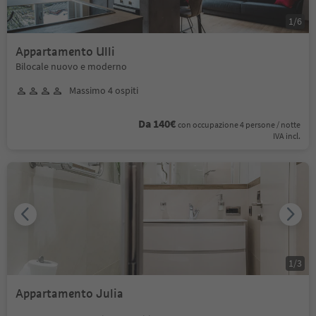
1
/
6
Appartamento Ulli
Bilocale nuovo e moderno
Massimo 4 ospiti
Da 140€
con occupazione 4 persone / notte
IVA incl.
1
/
3
Appartamento Julia