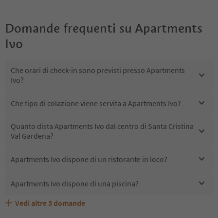
Domande frequenti su
Apartments
Ivo
Che orari di check-in sono previsti presso Apartments
Ivo?
Che tipo di colazione viene servita a Apartments Ivo?
Quanto dista Apartments Ivo dal centro di Santa Cristina
Val Gardena?
Apartments Ivo dispone di un ristorante in loco?
Apartments Ivo dispone di una piscina?
Vedi altre
3
domande
Quali servizi/attività sono disponibili presso Apartments
Gli ospiti di Apartments Ivo ricevono l'Alto Adige Guest
Apartments Ivo accetta animali domestici?
Ivo?
Pass?