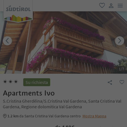
men
favoriti
user lin
1
/
7
Su richiesta
Apartments Ivo
S.Cristina Gherdëina/S.Cristina Val Gardena, Santa Cristina Val
Gardena, Regione dolomitica Val Gardena
1.2 km
da Santa Cristina Val Gardena centro
Mostra Mappa