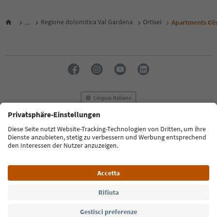
...
Regione dolomitica Val Gardena
Ortisei
Apartments Cës
Lingua: Italiano
FAQ
Contatti
Press
MICE
Privacy Policy
Termini e condizioni
Crediti
Cookie Policy
Film commission
Chi siamo
Dichiarazione di accessibilità
Alto Adige B2B
© 2026 IDM Südtirol