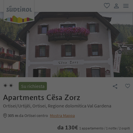
men
favoriti
user lin
Su richiesta
Apartments Cësa Zorz
Ortisei/Urtijëi, Ortisei, Regione dolomitica Val Gardena
305 m
da Ortisei centro
Mostra Mappa
da
130
€
1 appartamento / 1 notte / 2 ospiti