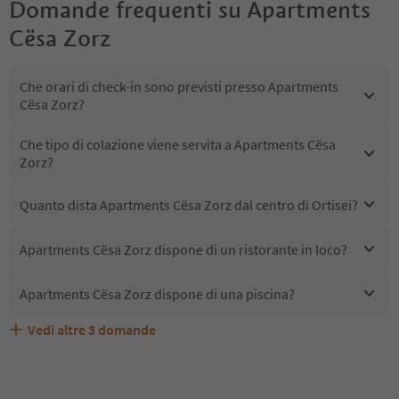
Domande frequenti su
Apartments
Cësa Zorz
Che orari di check-in sono previsti presso Apartments
Cësa Zorz?
Che tipo di colazione viene servita a Apartments Cësa
Zorz?
Quanto dista Apartments Cësa Zorz dal centro di Ortisei?
Apartments Cësa Zorz dispone di un ristorante in loco?
Apartments Cësa Zorz dispone di una piscina?
Vedi altre
3
domande
Quali servizi/attività sono disponibili presso Apartments
Gli ospiti di Apartments Cësa Zorz ricevono l'Alto Adige
Apartments Cësa Zorz accetta animali domestici?
Cësa Zorz?
Guest Pass?