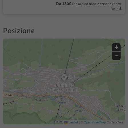
Da 130€
con occupazione 2 persone / notte
IVA incl.
Posizione
+
−
Leaflet
|
©
OpenStreetMap
Contributors