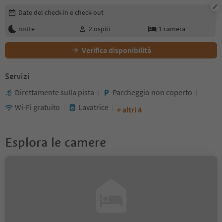
Modifica i dettagli della prenotazione
Date del check-in e check-out
notte
2
ospiti
1
camera
Verifica disponibilità
Servizi
Direttamente sulla pista
Parcheggio non coperto
Wi-Fi gratuito
Lavatrice
+ altri 4
Esplora le camere