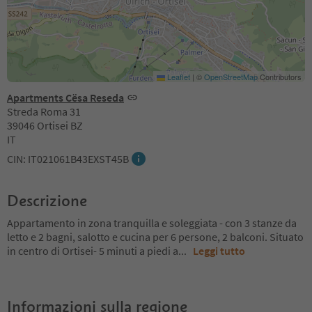
Leaflet
|
©
OpenStreetMap
Contributors
Apartments Cësa Reseda
Streda Roma 31
39046 Ortisei BZ
IT
CIN: IT021061B43EXST45B
Descrizione
Appartamento in zona tranquilla e soleggiata - con 3 stanze da
letto e 2 bagni, salotto e cucina per 6 persone, 2 balconi. Situato
in centro di Ortisei- 5 minuti a piedi a
...
Leggi tutto
Informazioni sulla regione