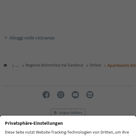
Alloggi nelle vicinanze
...
Regione dolomitica Val Gardena
Ortisei
Apartments Cë
Lingua: Italiano
FAQ
Contatti
Press
MICE
Privacy Policy