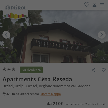
men
favoriti
user lin
1
/
7
Su richiesta
Apartments Cësa Reseda
Ortisei/Urtijëi, Ortisei, Regione dolomitica Val Gardena
320 m
da Ortisei centro
Mostra Mappa
da
210
€
1 appartamento / 1 notte / 2 ospiti