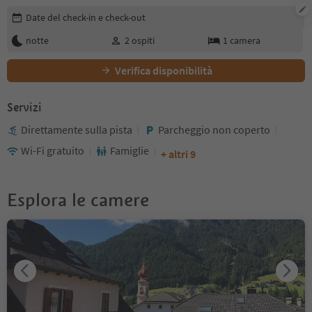
Modifica i dettagli della prenotazione
Date del check-in e check-out
notte
2
ospiti
1
camera
Verifica disponibilità
Servizi
Direttamente sulla pista
Parcheggio non coperto
Wi-Fi gratuito
Famiglie
+ altri 9
Esplora le camere