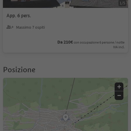
1
/
5
App. 6 pers.
Massimo 7 ospiti
Da 210€
con occupazione 6 persone / notte
IVA incl.
Posizione
+
−