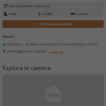
Modifica i dettagli della prenotazione
Date del check-in e check-out
notte
2
ospiti
1
camera
Verifica disponibilità
Servizi
Wellness
Nelle vicinanze di un'area sciistica (< 5 km)
Parcheggio non coperto
+ altri 14
Esplora le camere