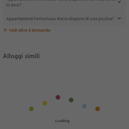
in loco?
Appartamenti Ferienhaus Maria dispone di una piscina?
Vedi altre
3
domande
Appartamenti Ferienhaus Maria accetta animali
Quali servizi/attività sono disponibili presso
Gli ospiti di Appartamenti Ferienhaus Maria ricevono
domestici?
Appartamenti Ferienhaus Maria?
l'Alto Adige Guest Pass?
Alloggi simili