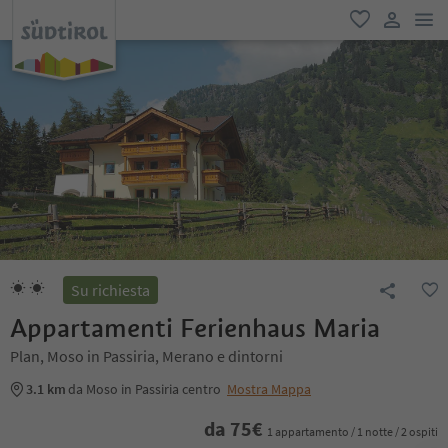
men
favoriti
user lin
Su richiesta
Appartamenti Ferienhaus Maria
Plan, Moso in Passiria, Merano e dintorni
3.1 km
da Moso in Passiria centro
Mostra Mappa
da
75
€
1 appartamento / 1 notte / 2 ospiti