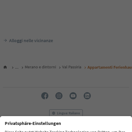
Alloggi nelle vicinanze
...
Merano e dintorni
Val Passiria
Appartamenti Ferienhau
Lingua: Italiano
FAQ
Contatti
Press
MICE
Privacy Policy