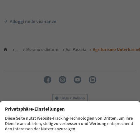
Alloggi nelle vicinanze
...
Merano e dintorni
Val Passiria
Agriturismo Unterhasne
Lingua: Italiano
FAQ
Contatti
Press
MICE
Privacy Policy
Termini e condizioni
Crediti
Cookie Policy
Film commission
Chi siamo
Dichiarazione di accessibilità