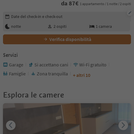
da
87
€
1 appartamento / 1 notte / 2 ospiti
Modifica i dettagli della prenotazione
Date del check-in e check-out
notte
2
ospiti
1
camera
Verifica disponibilità
Servizi
Garage
Si accettano cani
Wi-Fi gratuito
Famiglie
Zona tranquilla
+ altri 10
Esplora le camere