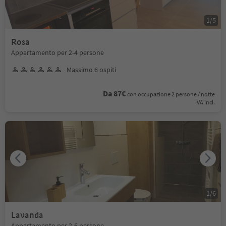
1
/
5
Rosa
Appartamento per 2-4 persone
Massimo 6 ospiti
Da 87€
con occupazione 2 persone / notte
IVA incl.
1
/
6
Lavanda
Appartamento per 2-6 persone