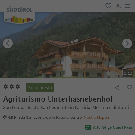
men
favoriti
user lin
1
/
12
Su richiesta
Agriturismo Unterhasnebenhof
San Leonardo i.P., San Leonardo in Passiria, Merano e dintorni
4.9 km
da San Leonardo in Passiria centro
Mostra Mappa
Alto Adige Guest Pass