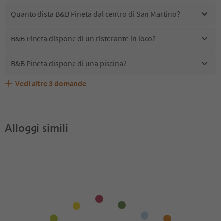
Quanto dista B&B Pineta dal centro di San Martino?
B&B Pineta dispone di un ristorante in loco?
B&B Pineta dispone di una piscina?
Vedi altre
3
domande
B&B Pineta accetta animali domestici?
Quali servizi/attività sono disponibili presso B&B Pineta?
Gli ospiti di B&B Pineta ricevono l'Alto Adige Guest Pass?
Alloggi simili