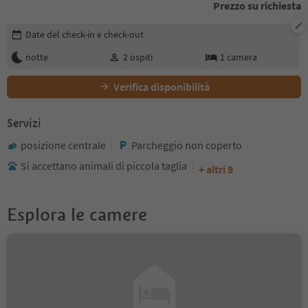
Prezzo su richiesta
Modifica i dettagli della prenotazione
Date del check-in e check-out
notte
2
ospiti
1
camera
Verifica disponibilità
Servizi
posizione centrale
Parcheggio non coperto
Si accettano animali di piccola taglia
+ altri 9
Esplora le camere