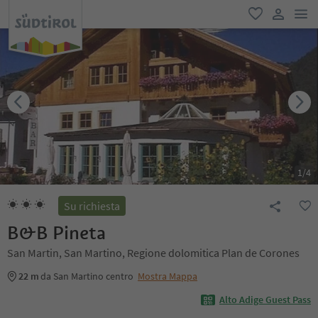
men
favoriti
user lin
1
/
4
Su richiesta
B&B Pineta
San Martin, San Martino, Regione dolomitica Plan de Corones
22 m
da San Martino centro
Mostra Mappa
Alto Adige Guest Pass