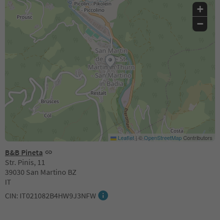
+
−
Leaflet
|
©
OpenStreetMap
Contributors
B&B Pineta
Str. Pinis, 11
39030 San Martino BZ
IT
CIN: IT021082B4HW9J3NFW