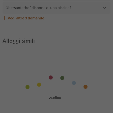
Obersanterhof dispone di una piscina?
Vedi altre
3
domande
Quali servizi/attività sono disponibili presso
Gli ospiti di Obersanterhof ricevono l'Alto Adige Guest
Obersanterhof accetta animali domestici?
Obersanterhof?
Pass?
Alloggi simili