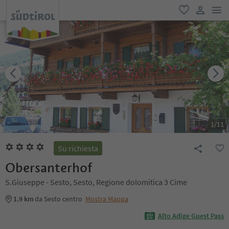
men
favoriti
user lin
1
/
11
Su richiesta
Obersanterhof
S.Giuseppe - Sesto, Sesto, Regione dolomitica 3 Cime
1.9 km
da Sesto centro
Mostra Mappa
Alto Adige Guest Pass