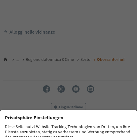
Alloggi nelle vicinanze
...
Regione dolomitica 3 Cime
Sesto
Obersanterhof
Lingua: Italiano
FAQ
Contatti
Press
MICE
Privacy Policy
Termini e condizioni
Crediti
Cookie Policy