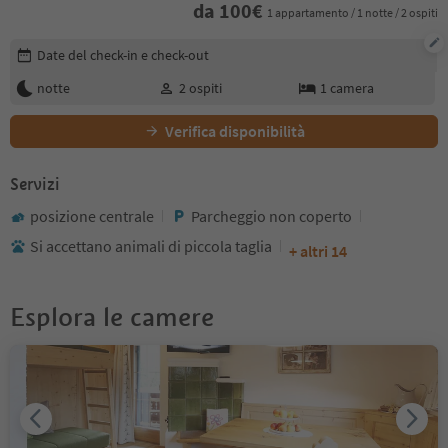
da
100
€
1 appartamento / 1 notte / 2 ospiti
Modifica i dettagli della prenotazione
Date del check-in e check-out
notte
2
ospiti
1
camera
Verifica disponibilità
Servizi
posizione centrale
Parcheggio non coperto
Si accettano animali di piccola taglia
+ altri 14
Esplora le camere