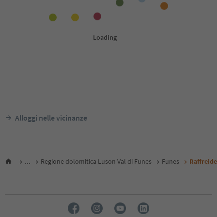
Alloggi nelle vicinanze
...
Regione dolomitica Luson Val di Funes
Funes
Raffreid