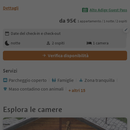
Dettagli
Alto Adige Guest Pass
da
95
€
1 appartamento / 1 notte / 2 ospiti
Modifica i dettagli della prenotazione
Date del check-in e check-out
notte
2
ospiti
1
camera
Verifica disponibilità
Servizi
Parcheggio coperto
Famiglie
Zona tranquilla
Maso contadino con animali
+ altri 15
Esplora le camere