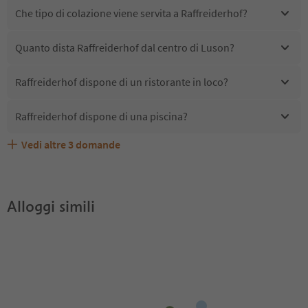
Che tipo di colazione viene servita a Raffreiderhof?
Quanto dista Raffreiderhof dal centro di Luson?
Raffreiderhof dispone di un ristorante in loco?
Raffreiderhof dispone di una piscina?
Vedi altre
3
domande
Quali servizi/attività sono disponibili presso
Gli ospiti di Raffreiderhof ricevono l'Alto Adige Guest
Raffreiderhof accetta animali domestici?
Raffreiderhof?
Pass?
Alloggi simili