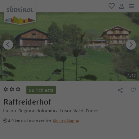
men
favoriti
user lin
1
/
12
Su richiesta
Raffreiderhof
Luson, Regione dolomitica Luson Val di Funes
4.9 km
da Luson centro
Mostra Mappa