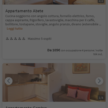
1
/
2
Appartamento Abete
Cucina-soggiorno con angolo cottura, fornello elettrico, forno,
cappa aspirante, frigorifero, lavastoviglie, macchina per il caffè,
bollitore, tostapane, stoviglie, angolo pranzo, divano (estensibile
...
Leggi tutto
Massimo 5 ospiti
Da 105€
con occupazione 4 persone / notte
IVA incl.
1
/
4