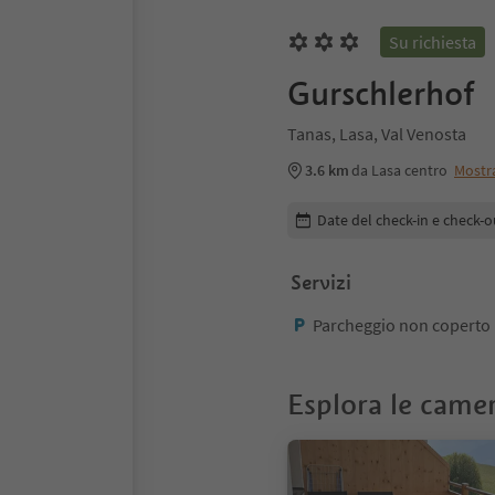
Su richiesta
Gurschlerhof
Tanas, Lasa, Val Venosta
3.6 km
da Lasa centro
Mostr
Modifica i dettagli della pr
Date del check-in e check-o
Servizi
Parcheggio non coperto
Esplora le came