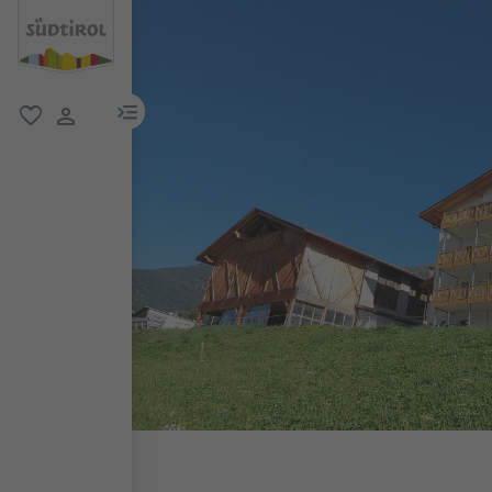
menu link
favoriti
user link