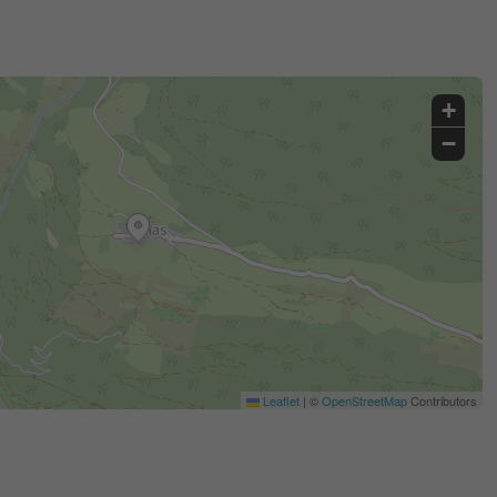
+
−
Leaflet
|
©
OpenStreetMap
Contributors