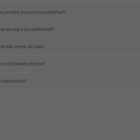
no previsti presso Gurschlerhof?
ene servita a Gurschlerhof?
f dal centro di Lasa?
un ristorante in loco?
 una piscina?
imali domestici?
ono disponibili presso Gurschlerhof?
f ricevono l'Alto Adige Guest Pass?