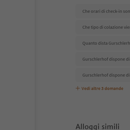
Che orari di check-in so
Che tipo di colazione vi
Quanto dista Gurschlerho
Gurschlerhof dispone di 
Gurschlerhof dispone di
Vedi altre
3
domande
Gurschlerhof accetta an
Quali servizi/attività s
Gli ospiti di Gurschlerho
Alloggi simili