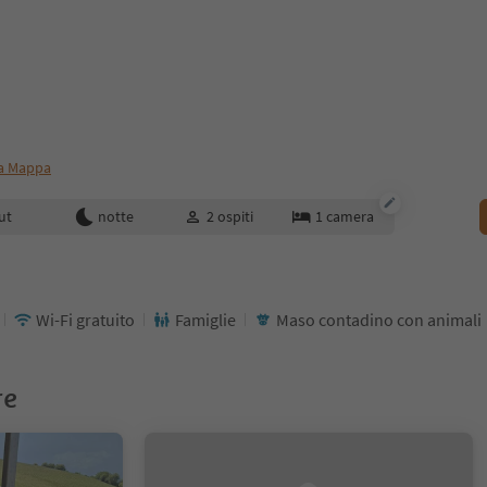
a Mappa
enotazione
ut
notte
2
ospiti
1
camera
Wi-Fi gratuito
Famiglie
Maso contadino con animali
re