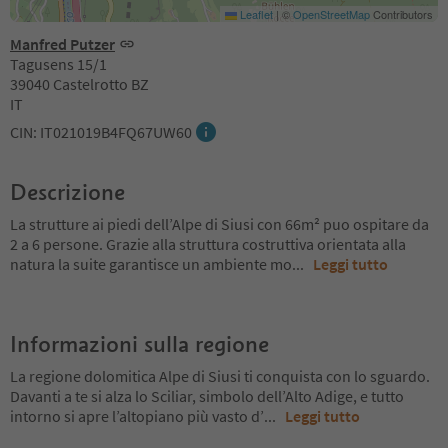
Leaflet
|
©
OpenStreetMap
Contributors
Manfred Putzer
Tagusens 15/1
39040 Castelrotto BZ
IT
CIN: IT021019B4FQ67UW60
Descrizione
La strutture ai piedi dell’Alpe di Siusi con 66m² puo ospitare da
2 a 6 persone. Grazie alla struttura costruttiva orientata alla
natura la suite garantisce un ambiente mo
...
Leggi tutto
Informazioni sulla regione
La regione dolomitica Alpe di Siusi ti conquista con lo sguardo.
Davanti a te si alza lo Sciliar, simbolo dell’Alto Adige, e tutto
intorno si apre l’altopiano più vasto d’
...
Leggi tutto