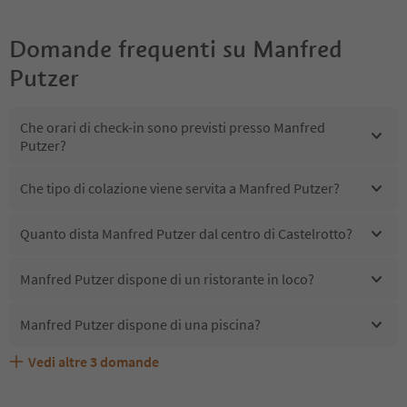
Domande frequenti su
Manfred
Putzer
Che orari di check-in sono previsti presso Manfred
Putzer?
Che tipo di colazione viene servita a Manfred Putzer?
Quanto dista Manfred Putzer dal centro di Castelrotto?
Manfred Putzer dispone di un ristorante in loco?
Manfred Putzer dispone di una piscina?
Vedi altre
3
domande
Quali servizi/attività sono disponibili presso Manfred
Gli ospiti di Manfred Putzer ricevono l'Alto Adige Guest
Manfred Putzer accetta animali domestici?
Putzer?
Pass?