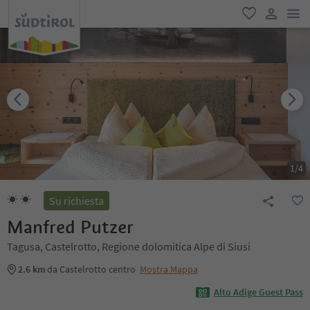
men
favoriti
user lin
1
/
4
Su richiesta
Manfred Putzer
Tagusa, Castelrotto, Regione dolomitica Alpe di Siusi
2.6 km
da Castelrotto centro
Mostra Mappa
Alto Adige Guest Pass