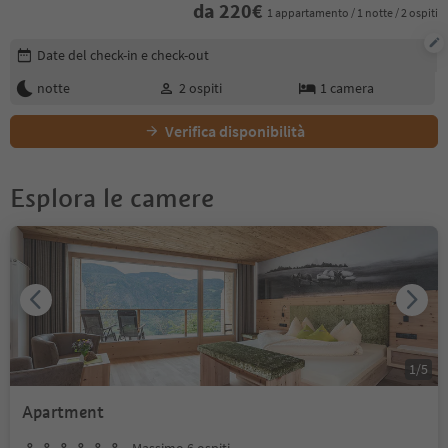
da
220
€
1 appartamento / 1 notte / 2 ospiti
Modifica i dettagli della prenotazione
Date del check-in e check-out
notte
2
ospiti
1
camera
Verifica disponibilità
Esplora le camere
1
/
5
Apartment
Massimo 6 ospiti