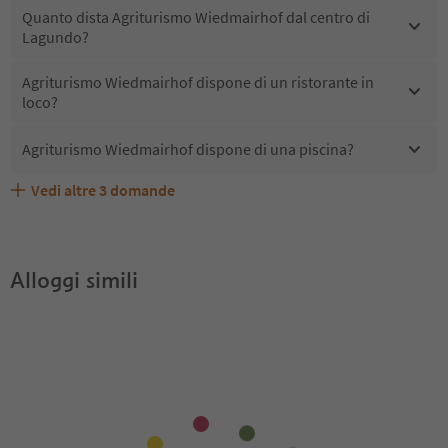
Quanto dista Agriturismo Wiedmairhof dal centro di
Lagundo?
Agriturismo Wiedmairhof dispone di un ristorante in
loco?
Agriturismo Wiedmairhof dispone di una piscina?
Vedi altre
3
domande
Quali servizi/attività sono disponibili presso Agriturismo
Gli ospiti di Agriturismo Wiedmairhof ricevono l'Alto
Agriturismo Wiedmairhof accetta animali domestici?
Wiedmairhof?
Adige Guest Pass?
Alloggi simili