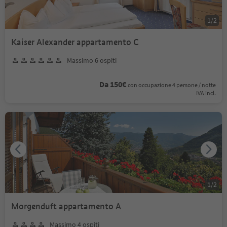
1
/
2
Kaiser Alexander appartamento C
Massimo 6 ospiti
Da 150€
con occupazione 4 persone / notte
IVA incl.
1
/
2
Morgenduft appartamento A
Massimo 4 ospiti