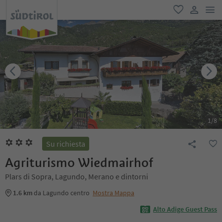
men
favoriti
user lin
1
/
8
Su richiesta
Agriturismo Wiedmairhof
Plars di Sopra, Lagundo, Merano e dintorni
1.6 km
da Lagundo centro
Mostra Mappa
Alto Adige Guest Pass