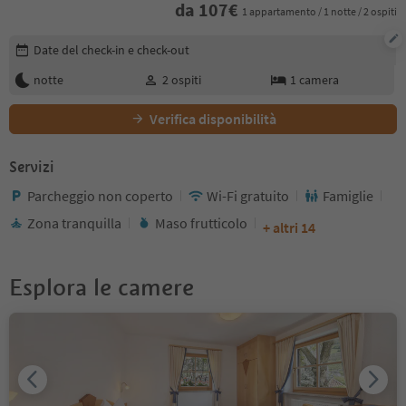
da
107
€
1 appartamento / 1 notte / 2 ospiti
Modifica i dettagli della prenotazione
Date del check-in e check-out
notte
2
ospiti
1
camera
Verifica disponibilità
Servizi
Parcheggio non coperto
Wi-Fi gratuito
Famiglie
Zona tranquilla
Maso frutticolo
+ altri 14
Esplora le camere