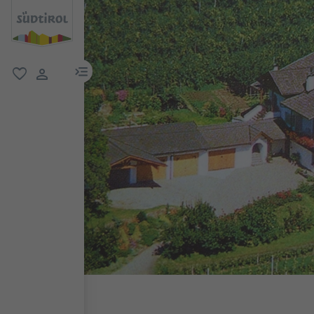
menu link
favoriti
user link