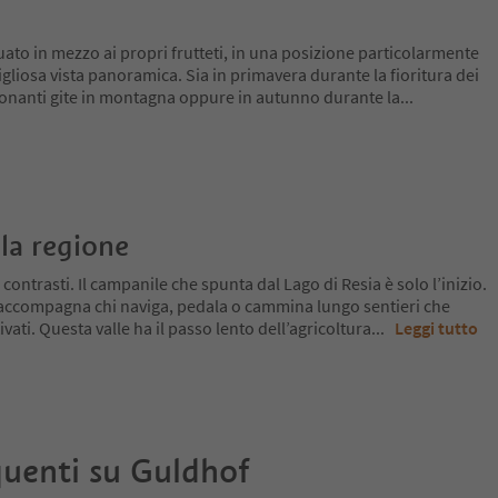
uato in mezzo ai propri frutteti, in una posizione particolarmente
igliosa vista panoramica. Sia in primavera durante la fioritura dei
ionanti gite in montagna oppure in autunno durante la
...
la regione
 contrasti. Il campanile che spunta dal Lago di Resia è solo l’inizio.
 accompagna chi naviga, pedala o cammina lungo sentieri che
ivati. Questa valle ha il passo lento dell’agricoltura
...
Leggi tutto
uenti su
Guldhof