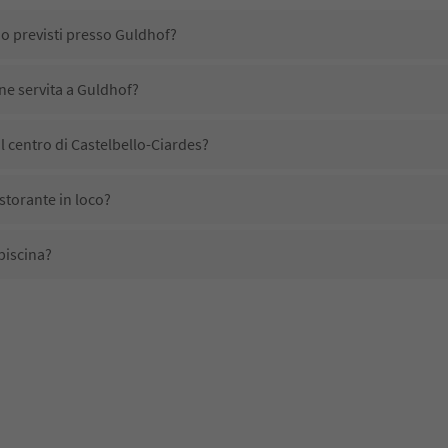
no previsti presso Guldhof?
ene servita a Guldhof?
 centro di Castelbello-Ciardes?
storante in loco?
piscina?
 domestici?
no disponibili presso Guldhof?
evono l'Alto Adige Guest Pass?