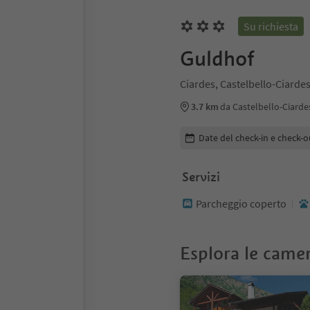
Su richiesta
Guldhof
Ciardes, Castelbello-Ciardes
3.7 km
da Castelbello-Ciarde
Modifica i dettagli della pr
Date del check-in e check-o
Servizi
Parcheggio coperto
Esplora le came