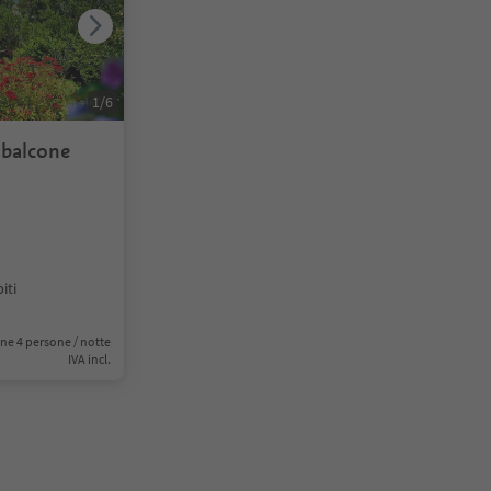
1
/
6
balcone
iti
ne 4 persone / notte
IVA incl.