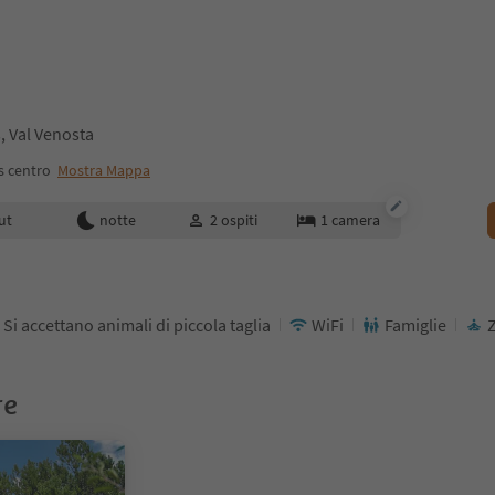
, Val Venosta
s centro
Mostra Mappa
enotazione
ut
notte
2
ospiti
1
camera
Si accettano animali di piccola taglia
WiFi
Famiglie
Z
re