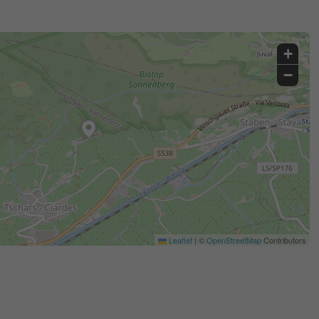
+
−
Leaflet
|
©
OpenStreetMap
Contributors