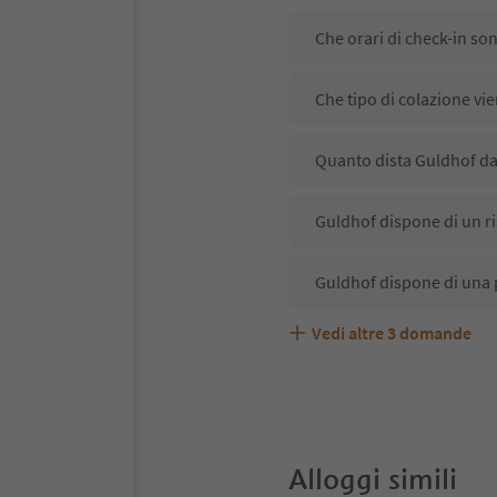
Che orari di check-in so
Che tipo di colazione vi
Quanto dista Guldhof dal
Guldhof dispone di un ri
Guldhof dispone di una 
Vedi altre
3
domande
Guldhof accetta animali
Quali servizi/attività so
Gli ospiti di Guldhof ric
Alloggi simili