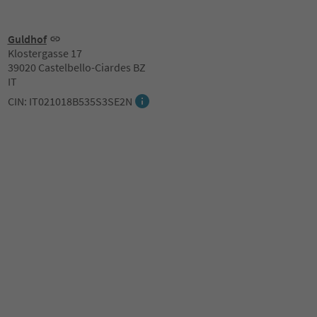
Guldhof
Klostergasse 17
39020 Castelbello-Ciardes BZ
IT
CIN: IT021018B535S3SE2N