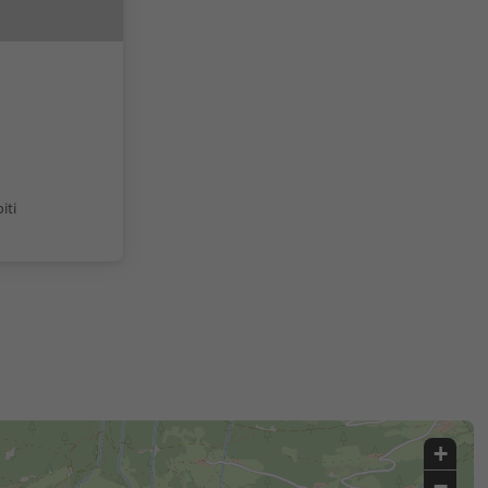
iti
+
−