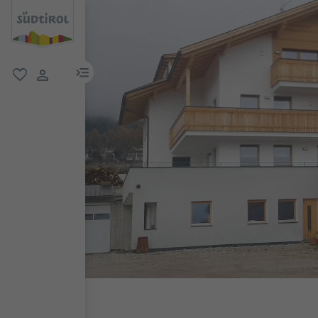
menu link
favoriti
user link