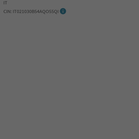
IT
CIN: IT021030B54AQO55QI