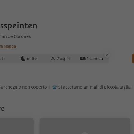
sspeinten
Plan de Corones
ra Mappa
enotazione
ut
notte
2
ospiti
1
camera
Parcheggio non coperto
Si accettano animali di piccola taglia
re