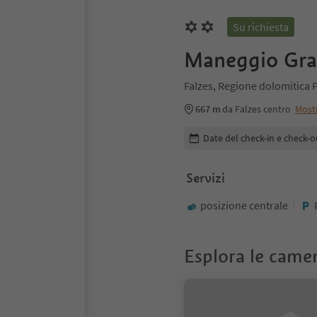
Su richiesta
Maneggio Gra
Falzes, Regione dolomitica 
667 m
da Falzes centro
Most
Modifica i dettagli della pr
Date del check-in e check-o
Servizi
posizione centrale
Esplora le came