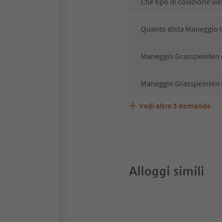
Che tipo di colazione vi
Quanto dista Maneggio G
Maneggio Grasspeinten d
Maneggio Grasspeinten d
Vedi altre
3
domande
Maneggio Grasspeinten a
Quali servizi/attività s
Gli ospiti di Maneggio G
Alloggi simili