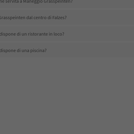
ene servita a Maneggio Grasspeinten?
rasspeinten dal centro di Falzes?
ispone di un ristorante in loco?
ispone di una piscina?
ccetta animali domestici?
ono disponibili presso Maneggio Grasspeinten?
rasspeinten ricevono l'Alto Adige Guest Pass?