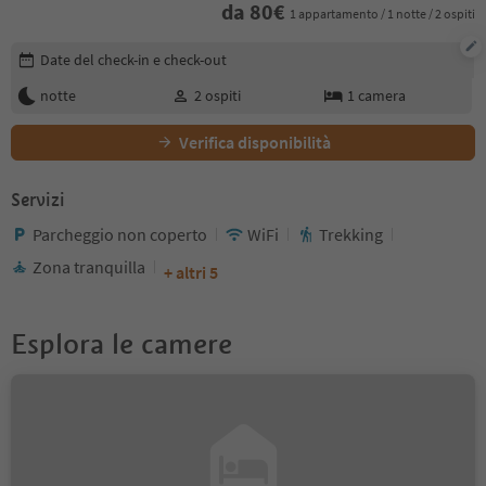
da
80
€
1 appartamento / 1 notte / 2 ospiti
Modifica i dettagli della prenotazione
Date del check-in e check-out
notte
2
ospiti
1
camera
Verifica disponibilità
Servizi
Parcheggio non coperto
WiFi
Trekking
Zona tranquilla
+ altri 5
Esplora le camere