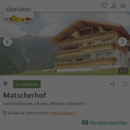
men
favoriti
user lin
1
/
12
Su richiesta
Matscherhof
Santa Valburga, Ultimo, Merano e dintorni
2.9 km
da Ultimo centro
Mostra Mappa
Alto Adige Guest Pass