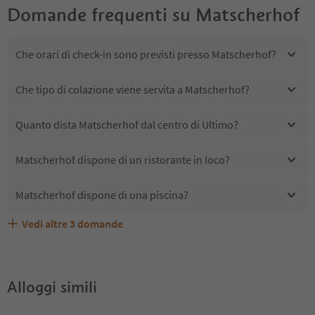
Domande frequenti su
Matscherhof
Che orari di check-in sono previsti presso Matscherhof?
Che tipo di colazione viene servita a Matscherhof?
Quanto dista Matscherhof dal centro di Ultimo?
Matscherhof dispone di un ristorante in loco?
Matscherhof dispone di una piscina?
Vedi altre
3
domande
Quali servizi/attività sono disponibili presso
Gli ospiti di Matscherhof ricevono l'Alto Adige Guest
Matscherhof accetta animali domestici?
Matscherhof?
Pass?
Alloggi simili