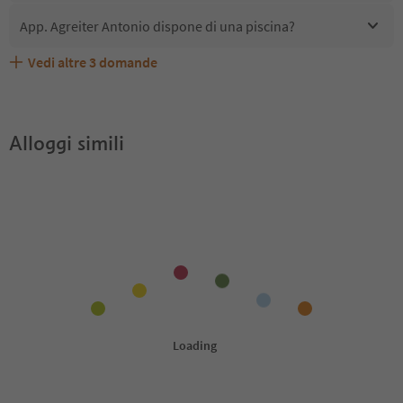
App. Agreiter Antonio dispone di una piscina?
Vedi altre
3
domande
Quali servizi/attività sono disponibili presso App.
Gli ospiti di App. Agreiter Antonio ricevono l'Alto Adige
App. Agreiter Antonio accetta animali domestici?
Agreiter Antonio?
Guest Pass?
Alloggi simili