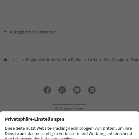
Alloggi nelle vicinanze
...
Regione dolomitica Alta Badia
La Villa - San Cassiano - Bad
Lingua: Italiano
FAQ
Contatti
Press
MICE
Privacy Policy
Termini e condizioni
Crediti
Cookie Policy