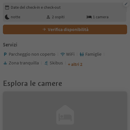
Modifica i dettagli della prenotazione
Date del check-in e check-out
notte
2
ospiti
1
camera
Verifica disponibilità
Servizi
Parcheggio non coperto
WiFi
Famiglie
Zona tranquilla
Skibus
+ altri 2
Esplora le camere