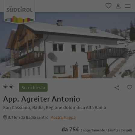
men
favoriti
user lin
Su richiesta
App. Agreiter Antonio
San Cassiano, Badia, Regione dolomitica Alta Badia
3.7 km
da Badia centro
Mostra Mappa
da
75
€
1 appartamento / 1 notte / 2 ospiti