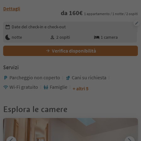
Dettagli
da
160
€
1 appartamento / 1 notte / 2 ospiti
Modifica i dettagli della prenotazione
Date del check-in e check-out
notte
2
ospiti
1
camera
Verifica disponibilità
Servizi
Parcheggio non coperto
Cani su richiesta
Wi-Fi gratuito
Famiglie
+ altri 5
Esplora le camere