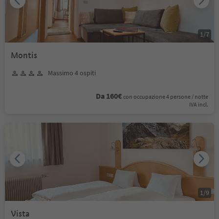
1
/
7
Montis
Massimo 4 ospiti
Da 160€
con occupazione 4 persone / notte
IVA incl.
1
/
9
Vista