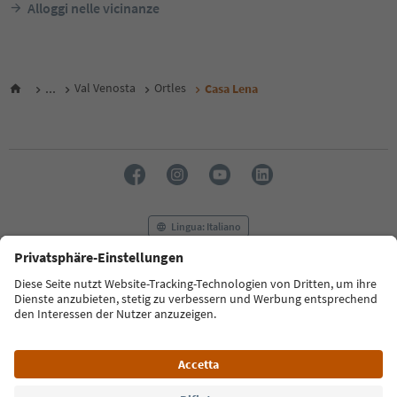
Alloggi nelle vicinanze
...
Val Venosta
Ortles
Casa Lena
Lingua: Italiano
FAQ
Contatti
Press
MICE
Privacy Policy
Termini e condizioni
Crediti
Cookie Policy
Film commission
Chi siamo
Dichiarazione di accessibilità
Alto Adige B2B