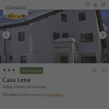
men
favoriti
user lin
1
/
2
Su richiesta
Casa Lena
Solda, Stelvio, Val Venosta
8.0 km
da Stelvio centro
Mostra Mappa