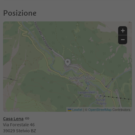
Posizione
+
−
Leaflet
|
©
OpenStreetMap
Contributors
Casa Lena
Via Forestale 46
39029 Stelvio BZ