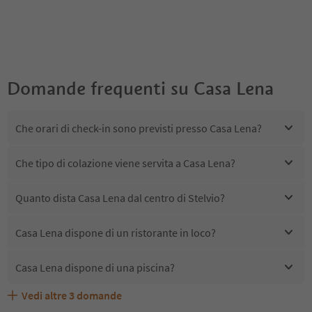
Domande frequenti su
Casa Lena
Che orari di check-in sono previsti presso Casa Lena?
Che tipo di colazione viene servita a Casa Lena?
Quanto dista Casa Lena dal centro di Stelvio?
Casa Lena dispone di un ristorante in loco?
Casa Lena dispone di una piscina?
Vedi altre
3
domande
Casa Lena accetta animali domestici?
Quali servizi/attività sono disponibili presso Casa Lena?
Gli ospiti di Casa Lena ricevono l'Alto Adige Guest Pass?