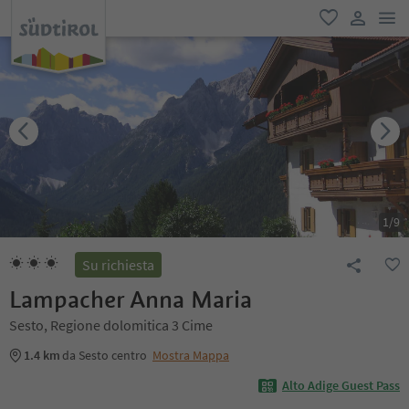
men
favoriti
user lin
1
/
9
Su richiesta
Lampacher Anna Maria
Sesto, Regione dolomitica 3 Cime
1.4 km
da Sesto centro
Mostra Mappa
Alto Adige Guest Pass