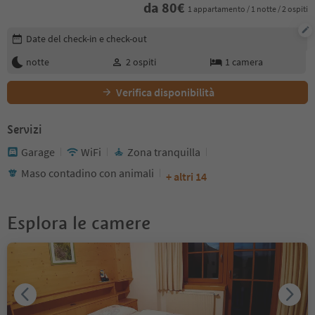
da
80
€
1 appartamento / 1 notte / 2 ospiti
Modifica i dettagli della prenotazione
Date del check-in e check-out
notte
2
ospiti
1
camera
Verifica disponibilità
Servizi
Garage
WiFi
Zona tranquilla
Maso contadino con animali
+ altri 14
Esplora le camere