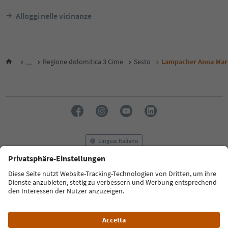
Alloggi nelle vicinanze
...
Regione dolomitica 3 Cime
Sesto
Lampacher Anna Mar
Lingua: Italiano
FAQ
Contatti
Press
MICE
Privacy Policy
Termini e condizioni
Crediti
Cookie Policy
Film commission
Chi siamo
Dichiarazione di accessibilità
Alto Adige B2B