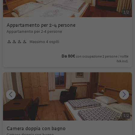
1
/
2
Appartamento per 2-4 persone
Appartamento per 2-4 persone
Massimo 4 ospiti
Da 80€
con occupazione 2 persone / notte
IVA incl.
1
/
2
Camera doppia con bagno
Camera doppia con bagno