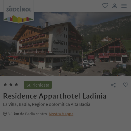
men
favoriti
user lin
Su richiesta
Residence Apparthotel Ladinia
La Villa, Badia, Regione dolomitica Alta Badia
3.1 km
da Badia centro
Mostra Mappa