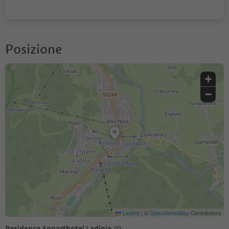
Posizione
+
−
Leaflet
|
©
OpenStreetMap
Contributors
Residence Apparthotel Ladinia