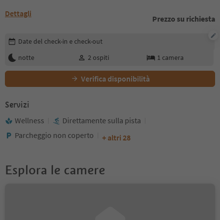
Dettagli
Prezzo su richiesta
Modifica i dettagli della prenotazione
Date del check-in e check-out
notte
2
ospiti
1
camera
Verifica disponibilità
Servizi
Wellness
Direttamente sulla pista
Parcheggio non coperto
+ altri 28
Esplora le camere