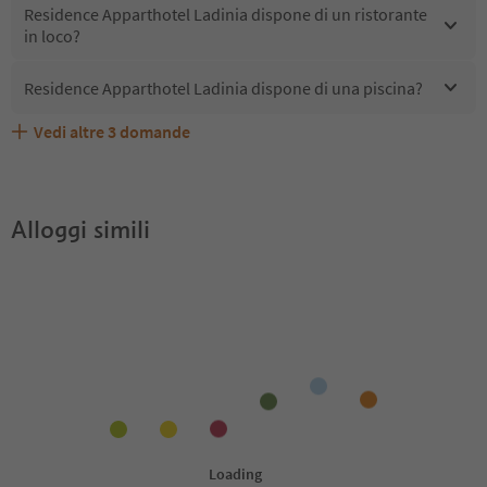
Residence Apparthotel Ladinia dispone di un ristorante
in loco?
Residence Apparthotel Ladinia dispone di una piscina?
Vedi altre
3
domande
Residence Apparthotel Ladinia accetta animali
Quali servizi/attività sono disponibili presso Residence
Gli ospiti di Residence Apparthotel Ladinia ricevono
domestici?
Apparthotel Ladinia?
l'Alto Adige Guest Pass?
Alloggi simili