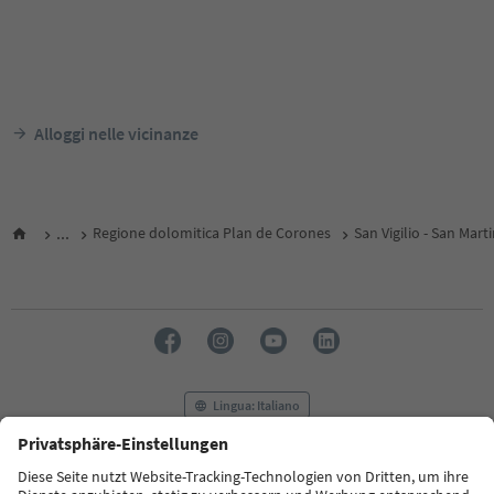
Alloggi nelle vicinanze
...
Regione dolomitica Plan de Corones
San Vigilio - San Mart
Lingua: Italiano
FAQ
Contatti
Press
MICE
Privacy Policy