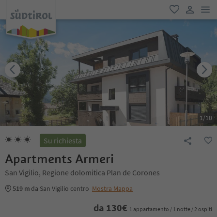
men
favoriti
user lin
1
/
10
Su richiesta
Apartments Armeri
San Vigilio, Regione dolomitica Plan de Corones
519 m
da San Vigilio centro
Mostra Mappa
da
130
€
1 appartamento / 1 notte / 2 ospiti