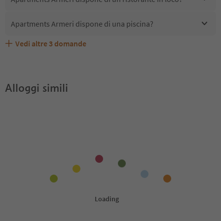
Apartments Armeri dispone di una piscina?
Vedi altre
3
domande
Quali servizi/attività sono disponibili presso Apartments
Gli ospiti di Apartments Armeri ricevono l'Alto Adige
Apartments Armeri accetta animali domestici?
Armeri?
Guest Pass?
Alloggi simili