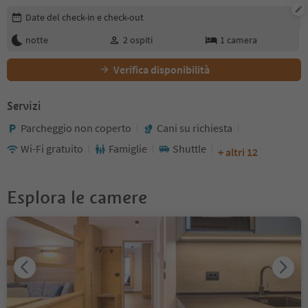
Modifica i dettagli della prenotazione
Date del check-in e check-out
notte
2
ospiti
1
camera
Verifica disponibilità
Servizi
Parcheggio non coperto
Cani su richiesta
Wi-Fi gratuito
Famiglie
Shuttle
+ altri 12
Esplora le camere