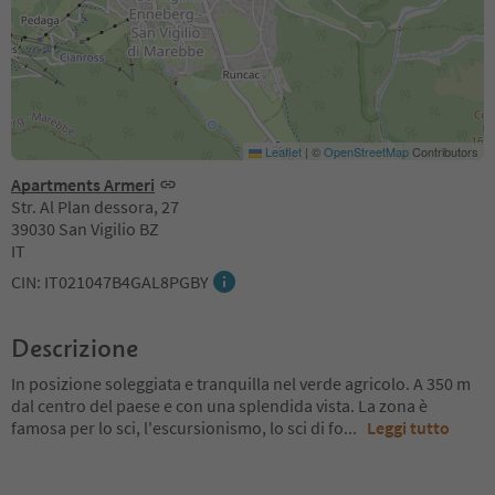
Leaflet
|
©
OpenStreetMap
Contributors
Apartments Armeri
Str. Al Plan dessora, 27
39030 San Vigilio BZ
IT
CIN: IT021047B4GAL8PGBY
Descrizione
In posizione soleggiata e tranquilla nel verde agricolo. A 350 m
dal centro del paese e con una splendida vista. La zona è
famosa per lo sci, l'escursionismo, lo sci di fo
...
Leggi tutto