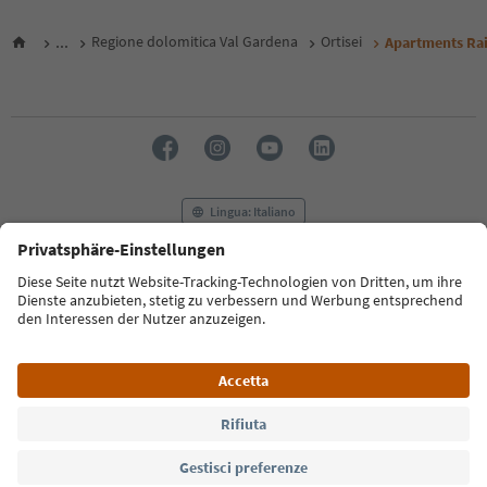
...
Regione dolomitica Val Gardena
Ortisei
Apartments Rai
Lingua: Italiano
FAQ
Contatti
Press
MICE
Privacy Policy
Termini e condizioni
Crediti
Cookie Policy
Film commission
Chi siamo
Dichiarazione di accessibilità
Alto Adige B2B
© 2026 IDM Südtirol