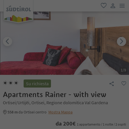
men
favoriti
user lin
1
/
9
Su richiesta
Apartments Rainer - with view
Ortisei/Urtijëi, Ortisei, Regione dolomitica Val Gardena
558 m
da Ortisei centro
Mostra Mappa
da
200
€
1 appartamento / 1 notte / 2 ospiti