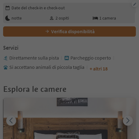
Modifica i dettagli della prenotazione
Date del check-in e check-out
notte
2
ospiti
1
camera
Verifica disponibilità
Servizi
Direttamente sulla pista
Parcheggio coperto
Si accettano animali di piccola taglia
+ altri 18
Esplora le camere