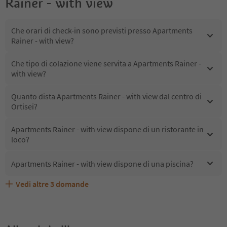
Rainer - with view
Che orari di check-in sono previsti presso Apartments
Rainer - with view?
Che tipo di colazione viene servita a Apartments Rainer -
with view?
Quanto dista Apartments Rainer - with view dal centro di
Ortisei?
Apartments Rainer - with view dispone di un ristorante in
loco?
Apartments Rainer - with view dispone di una piscina?
Vedi altre
3
domande
Quali servizi/attività sono disponibili presso Apartments
Gli ospiti di Apartments Rainer - with view ricevono l'Alto
Apartments Rainer - with view accetta animali domestici?
Rainer - with view?
Adige Guest Pass?