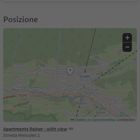
Posizione
+
−
Leaflet
|
©
OpenStreetMap
Contributors
Apartments Rainer - with view
Streda Meisules 1