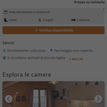
Prezzo su richiesta
Modifica i dettagli della prenotazione
Date del check-in e check-out
notte
2
ospiti
1
camera
Verifica disponibilità
Servizi
Direttamente sulla pista
Parcheggio non coperto
Si accettano animali di piccola taglia
+ altri 16
Esplora le camere