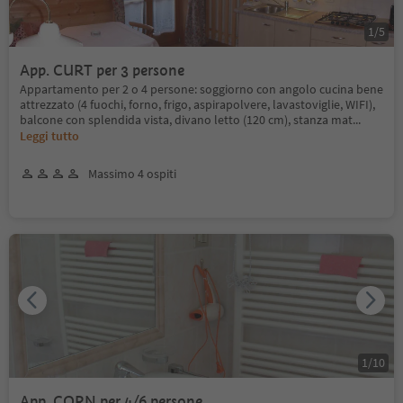
1
/
5
App. CURT per 3 persone
Appartamento per 2 o 4 persone: soggiorno con angolo cucina bene
attrezzato (4 fuochi, forno, frigo, aspirapolvere, lavastoviglie, WIFI),
balcone con splendida vista, divano letto (120 cm), stanza mat
...
Leggi tutto
Massimo 4 ospiti
1
/
10
App. CORN per 4/6 persone