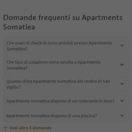
Domande frequenti su
Apartments
Somatlea
Che orari di check-in sono previsti presso Apartments
Somatlea?
Che tipo di colazione viene servita a Apartments
Somatlea?
Quanto dista Apartments Somatlea dal centro di San
Vigilio?
Apartments Somatlea dispone di un ristorante in loco?
Apartments Somatlea dispone di una piscina?
Vedi altre
3
domande
Quali servizi/attività sono disponibili presso Apartments
Gli ospiti di Apartments Somatlea ricevono l'Alto Adige
Apartments Somatlea accetta animali domestici?