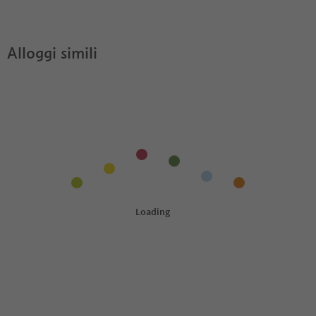
Somatlea?
Guest Pass?
Alloggi simili