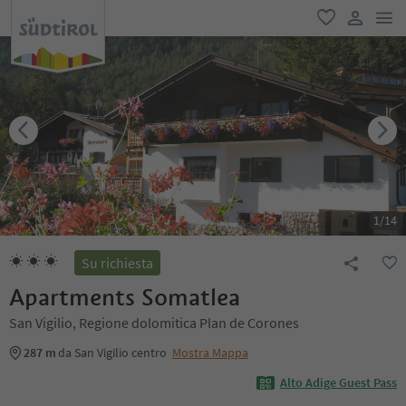
men
favoriti
user lin
1
/
14
Su richiesta
Apartments Somatlea
San Vigilio, Regione dolomitica Plan de Corones
287 m
da San Vigilio centro
Mostra Mappa
Alto Adige Guest Pass