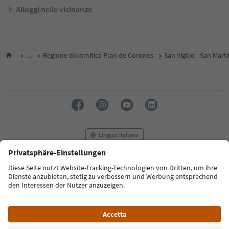
Alloggi nelle vicinanze
...
Regione dolomitica Plan de Corones
San Vigilio - San Mart
Lingua: Italiano
FAQ
Contatti
Press
MICE
Privacy Policy
Termini e condizioni
Crediti
Cookie Policy
Film commission
Chi siamo
Dichiarazione di accessibilità
Alto Adige B2B