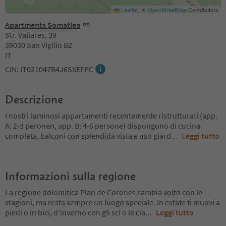
Leaflet
|
©
OpenStreetMap
Contributors
Apartments Somatlea
Str. Valiares, 39
39030 San Vigilio BZ
IT
CIN: IT021047B4J6SXEFPC
Descrizione
I nostri luminosi appartamenti recentemente ristrutturati (app.
A: 2-3 peronen, app. B: 4-6 persone) dispongono di cucina
completa, balconi con splendida vista e uso giard
...
Leggi tutto
Informazioni sulla regione
La regione dolomitica Plan de Corones cambia volto con le
stagioni, ma resta sempre un luogo speciale. In estate ti muovi a
piedi o in bici, d’inverno con gli sci o le cia
...
Leggi tutto