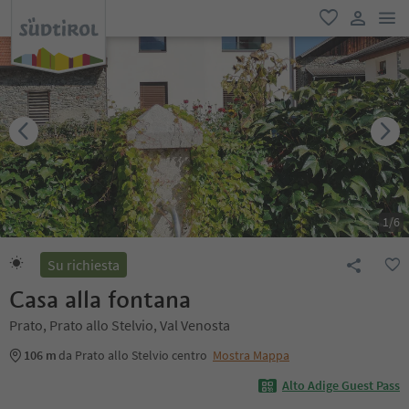
men
favoriti
user lin
1
/
6
Su richiesta
Casa alla fontana
Prato, Prato allo Stelvio, Val Venosta
106 m
da Prato allo Stelvio centro
Mostra Mappa
Alto Adige Guest Pass