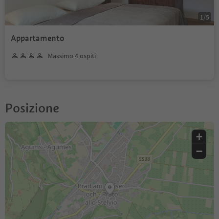
1
/
5
Appartamento
Massimo 4 ospiti
Posizione
+
−