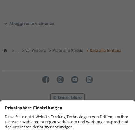
Alloggi nelle vicinanze
...
Val Venosta
Prato allo Stelvio
Casa alla fontana
Lingua: Italiano
FAQ
Contatti
Press
MICE
Privacy Policy
Termini e condizioni
Crediti
Cookie Policy
Film commission
Chi siamo
Dichiarazione di accessibilità