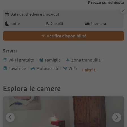
Prezzo su richiesta
Modifica i dettagli della prenotazione
Date del check-in e check-out
notte
2
ospiti
1
camera
Verifica disponibilità
Servizi
Wi-Fi gratuito
Famiglie
Zona tranquilla
Lavatrice
Motociclisti
WiFi
+ altri 1
Esplora le camere