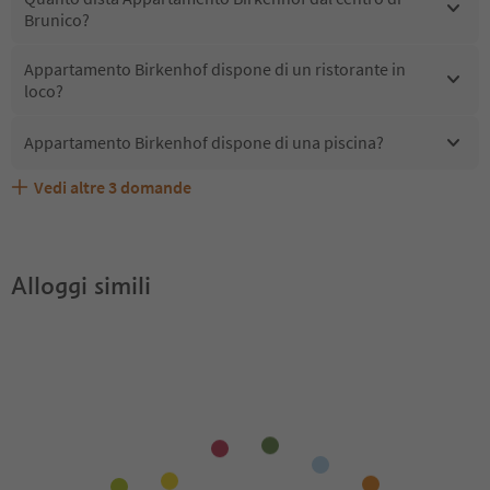
Brunico?
Appartamento Birkenhof dispone di un ristorante in
loco?
Appartamento Birkenhof dispone di una piscina?
Vedi altre
3
domande
Quali servizi/attività sono disponibili presso
Gli ospiti di Appartamento Birkenhof ricevono l'Alto
Appartamento Birkenhof accetta animali domestici?
Appartamento Birkenhof?
Adige Guest Pass?
Alloggi simili