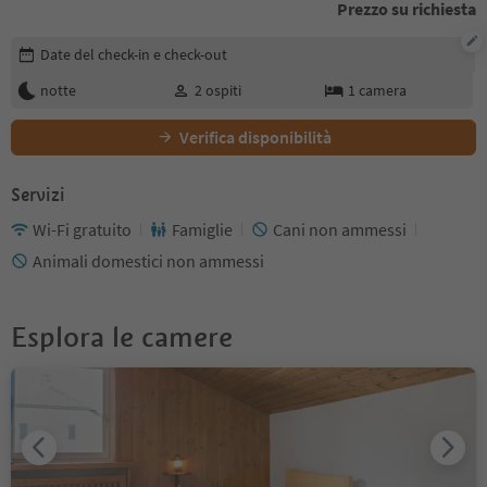
Prezzo su richiesta
Modifica i dettagli della prenotazione
Date del check-in e check-out
notte
2
ospiti
1
camera
Verifica disponibilità
Servizi
Wi-Fi gratuito
Famiglie
Cani non ammessi
Animali domestici non ammessi
Esplora le camere