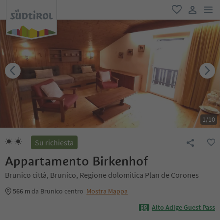
men
favoriti
user lin
1
/
10
Su richiesta
Appartamento Birkenhof
Brunico città, Brunico, Regione dolomitica Plan de Corones
566 m
da Brunico centro
Mostra Mappa
Alto Adige Guest Pass