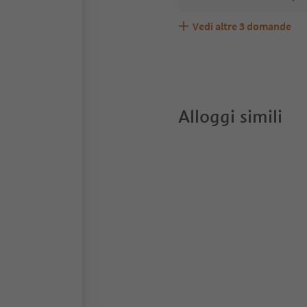
Vedi altre
3
domande
Residence Bacher accett
Quali servizi/attività s
Gli ospiti di Residence B
Alloggi simili