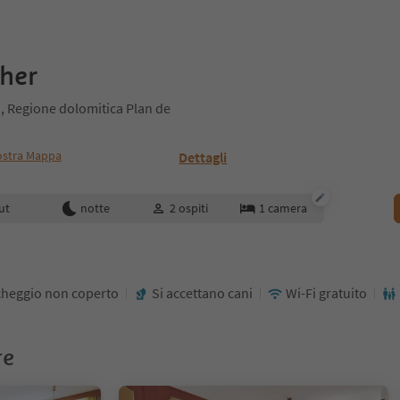
her
, Regione dolomitica Plan de
stra Mappa
Dettagli
enotazione
ut
notte
2
ospiti
1
camera
cheggio non coperto
Si accettano cani
Wi-Fi gratuito
re