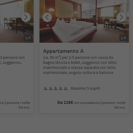
1
/
4
1
/
6
Appartamento A
-3 persone con
(ca. 56 m²) per 2-5 persone con vasca da
, soggiorno,
bagno/doccia e bidet, soggiorno con letto
matrimoniale e stanza separata con letto
matrimoniale, angolo cottura e balcone
Massimo 5 ospiti
Da 128€
ne 2 persone / notte
con occupazione 2 persone / notte
IVA incl.
IVA incl.