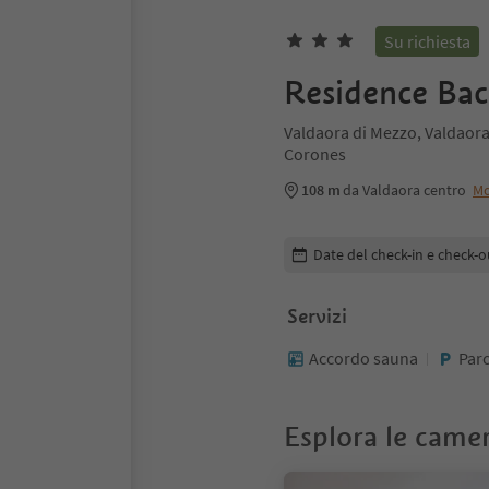
Su richiesta
Residence Bac
Valdaora di Mezzo, Valdaora
Corones
108 m
da Valdaora centro
Mo
Modifica i dettagli della pr
Date del check-in e check-o
Servizi
Accordo sauna
Par
Esplora le came