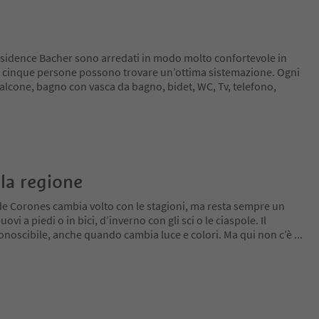
esidence Bacher sono arredati in modo molto confortevole in
e a cinque persone possono trovare un’ottima sistemazione. Ogni
lcone, bagno con vasca da bagno, bidet, WC, Tv, telefono,
la regione
de Corones cambia volto con le stagioni, ma resta sempre un
ovi a piedi o in bici, d’inverno con gli sci o le ciaspole. Il
conoscibile, anche quando cambia luce e colori. Ma qui non c’è
...