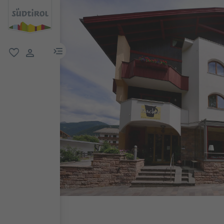
menu link
favoriti
user link