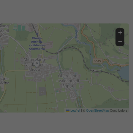
+
−
Leaflet
|
©
OpenStreetMap
Contributors