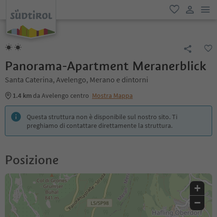
men
favoriti
user lin
Panorama-Apartment Meranerblick
Santa Caterina, Avelengo, Merano e dintorni
1.4 km
da Avelengo centro
Mostra Mappa
Questa struttura non è disponibile sul nostro sito. Ti
preghiamo di contattare direttamente la struttura.
Posizione
+
−