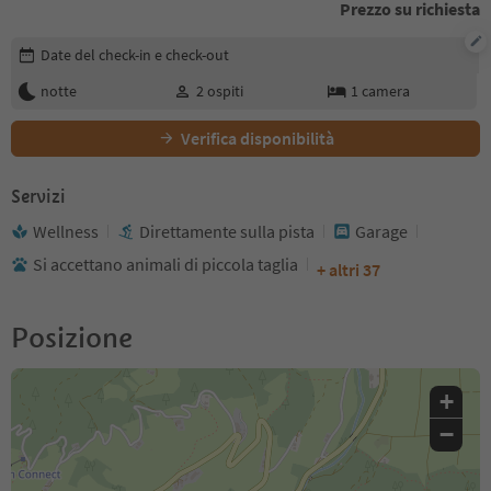
Prezzo su richiesta
Modifica i dettagli della prenotazione
Date del check-in e check-out
notte
2
ospiti
1
camera
Verifica disponibilità
Servizi
Wellness
Direttamente sulla pista
Garage
Si accettano animali di piccola taglia
+ altri 37
Posizione
+
−