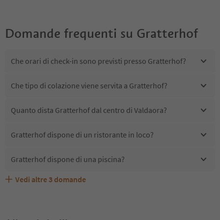
Domande frequenti su
Gratterhof
Che orari di check-in sono previsti presso Gratterhof?
Che tipo di colazione viene servita a Gratterhof?
Quanto dista Gratterhof dal centro di Valdaora?
Gratterhof dispone di un ristorante in loco?
Gratterhof dispone di una piscina?
Vedi altre
3
domande
Gratterhof accetta animali domestici?
Quali servizi/attività sono disponibili presso Gratterhof?
Gli ospiti di Gratterhof ricevono l'Alto Adige Guest Pass?