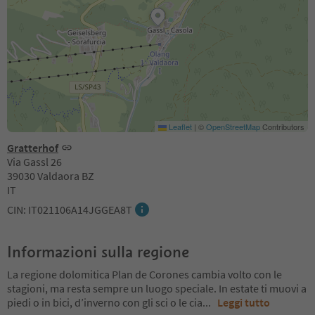
Leaflet
|
©
OpenStreetMap
Contributors
Gratterhof
Via Gassl 26
39030 Valdaora BZ
IT
CIN: IT021106A14JGGEA8T
Informazioni sulla regione
La regione dolomitica Plan de Corones cambia volto con le
stagioni, ma resta sempre un luogo speciale. In estate ti muovi a
piedi o in bici, d’inverno con gli sci o le cia
...
Leggi tutto