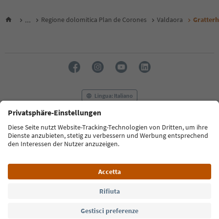
...
Regione dolomitica Plan de Corones
Valdaora
Gratterh
Lingua: Italiano
FAQ
Contatti
Press
MICE
Privacy Policy
Termini e condizioni
Crediti
Cookie Policy
Film commission
Chi siamo
Dichiarazione di accessibilità
Alto Adige B2B
© 2026 IDM Südtirol