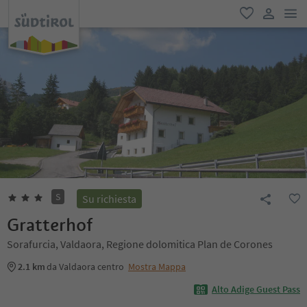
men
favoriti
user lin
S
Su richiesta
Gratterhof
Sorafurcia, Valdaora, Regione dolomitica Plan de Corones
2.1 km
da Valdaora centro
Mostra Mappa
Alto Adige Guest Pass