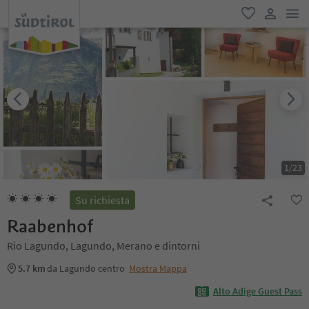
men
favoriti
user lin
1
/
23
Su richiesta
Raabenhof
Rio Lagundo, Lagundo, Merano e dintorni
5.7 km
da Lagundo centro
Mostra Mappa
Alto Adige Guest Pass