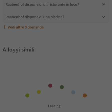
Raabenhof dispone di un ristorante in loco?
Raabenhof dispone di una piscina?
Vedi altre
3
domande
Raabenhof accetta animali domestici?
Quali servizi/attività sono disponibili presso Raabenhof?
Gli ospiti di Raabenhof ricevono l'Alto Adige Guest Pass?
Alloggi simili