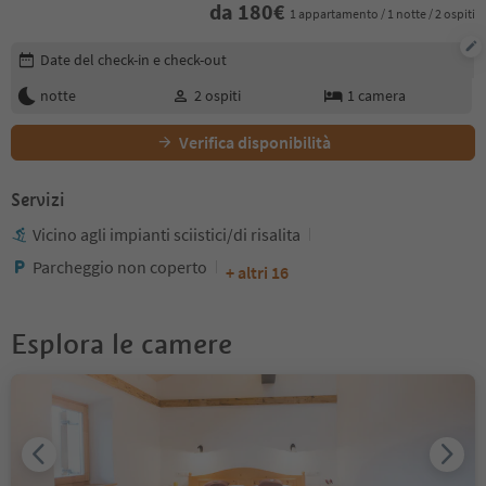
da
180
€
1 appartamento / 1 notte / 2 ospiti
Modifica i dettagli della prenotazione
Date del check-in e check-out
notte
2
ospiti
1
camera
Verifica disponibilità
Servizi
Vicino agli impianti sciistici/di risalita
Parcheggio non coperto
+ altri 16
Esplora le camere