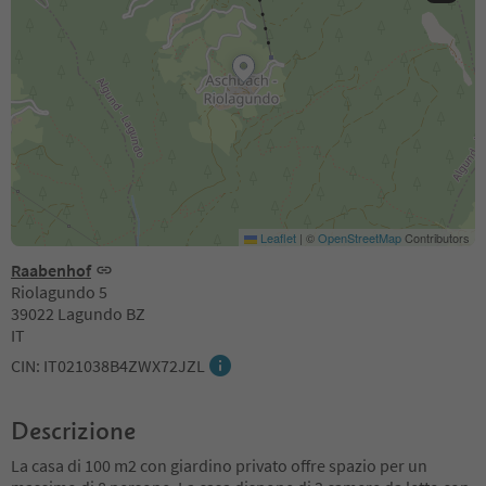
Leaflet
|
©
OpenStreetMap
Contributors
Raabenhof
Riolagundo 5
39022 Lagundo BZ
IT
CIN: IT021038B4ZWX72JZL
Descrizione
La casa di 100 m2 con giardino privato offre spazio per un