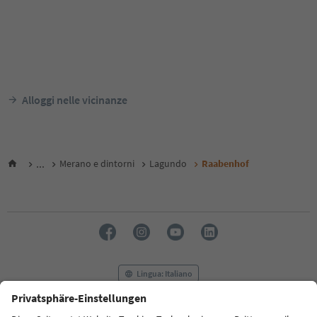
Alloggi nelle vicinanze
...
Merano e dintorni
Lagundo
Raabenhof
Lingua: Italiano
FAQ
Contatti
Press
MICE
Privacy Policy