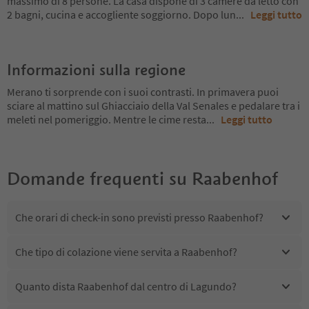
massimo di 8 persone. La casa dispone di 3 camere da letto con
2 bagni, cucina e accogliente soggiorno. Dopo lun
...
Leggi tutto
Informazioni sulla regione
Merano ti sorprende con i suoi contrasti. In primavera puoi
sciare al mattino sul Ghiacciaio della Val Senales e pedalare tra i
meleti nel pomeriggio. Mentre le cime resta
...
Leggi tutto
Domande frequenti su
Raabenhof
Che orari di check-in sono previsti presso Raabenhof?
Che tipo di colazione viene servita a Raabenhof?
Quanto dista Raabenhof dal centro di Lagundo?