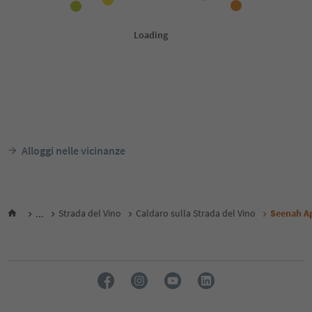
Alloggi nelle vicinanze
...
Strada del Vino
Caldaro sulla Strada del Vino
Seenah A