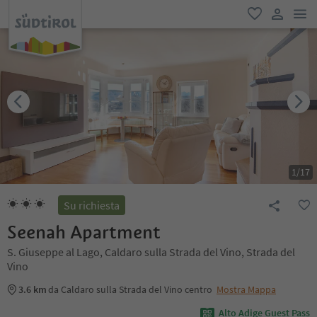
men
favoriti
user lin
1
/
17
Su richiesta
Seenah Apartment
S. Giuseppe al Lago, Caldaro sulla Strada del Vino, Strada del
Vino
3.6 km
da Caldaro sulla Strada del Vino centro
Mostra Mappa
Alto Adige Guest Pass