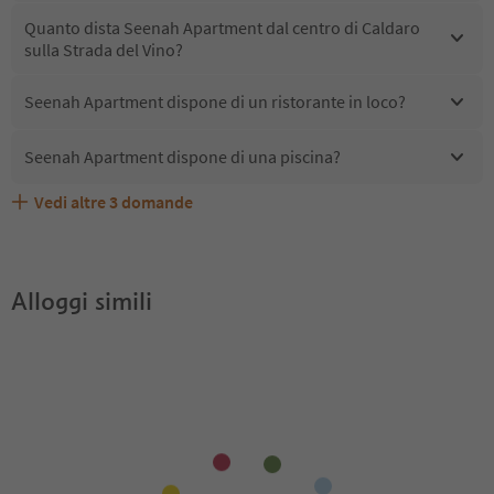
Quanto dista Seenah Apartment dal centro di Caldaro
sulla Strada del Vino?
Seenah Apartment dispone di un ristorante in loco?
Seenah Apartment dispone di una piscina?
Vedi altre
3
domande
Quali servizi/attività sono disponibili presso Seenah
Gli ospiti di Seenah Apartment ricevono l'Alto Adige
Seenah Apartment accetta animali domestici?
Apartment?
Guest Pass?
Alloggi simili