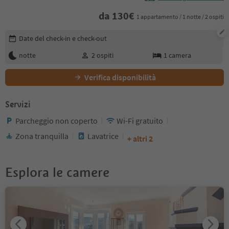
da
130
€
1 appartamento / 1 notte / 2 ospiti
Modifica i dettagli della prenotazione
Date del check-in e check-out
notte
2
ospiti
1
camera
Verifica disponibilità
Servizi
Parcheggio non coperto
Wi-Fi gratuito
Zona tranquilla
Lavatrice
+ altri 2
Esplora le camere