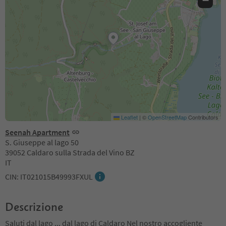
−
Leaflet
|
©
OpenStreetMap
Contributors
Seenah Apartment
S. Giuseppe al lago 50
39052 Caldaro sulla Strada del Vino BZ
IT
CIN: IT021015B49993FXUL
Descrizione
Saluti dal lago ... dal lago di Caldaro Nel nostro accogliente