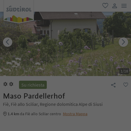
men
favoriti
user lin
1
/
18
Su richiesta
Maso Pardellerhof
Fiè, Fiè allo Sciliar, Regione dolomitica Alpe di Siusi
1.4 km
da Fiè allo Sciliar centro
Mostra Mappa