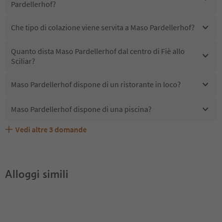
Pardellerhof?
Che tipo di colazione viene servita a Maso Pardellerhof?
Quanto dista Maso Pardellerhof dal centro di Fiè allo
Sciliar?
Maso Pardellerhof dispone di un ristorante in loco?
Maso Pardellerhof dispone di una piscina?
Vedi altre
3
domande
Quali servizi/attività sono disponibili presso Maso
Gli ospiti di Maso Pardellerhof ricevono l'Alto Adige
Maso Pardellerhof accetta animali domestici?
Pardellerhof?
Guest Pass?
Alloggi simili