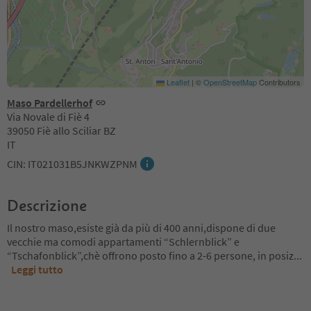
Leaflet
|
©
OpenStreetMap
Contributors
Maso Pardellerhof
Via Novale di Fiè 4
39050 Fiè allo Sciliar BZ
IT
CIN: IT021031B5JNKWZPNM
Descrizione
Il nostro maso,esiste già da più di 400 anni,dispone di due
vecchie ma comodi appartamenti “Schlernblick” e
“Tschafonblick”,chè offrono posto fino a 2-6 persone, in posiz
...
Leggi tutto