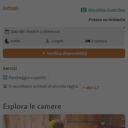
Dettagli
Alto Adige Guest Pass
Prezzo su richiesta
Modifica i dettagli della prenotazione
Date del check-in e check-out
notte
2
ospiti
1
camera
Verifica disponibilità
Servizi
Parcheggio coperto
Si accettano animali di piccola taglia
+ altri 17
Esplora le camere