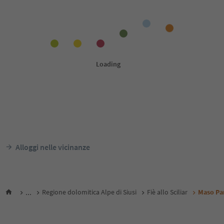
Alloggi nelle vicinanze
...
Regione dolomitica Alpe di Siusi
Fiè allo Sciliar
Maso Pa