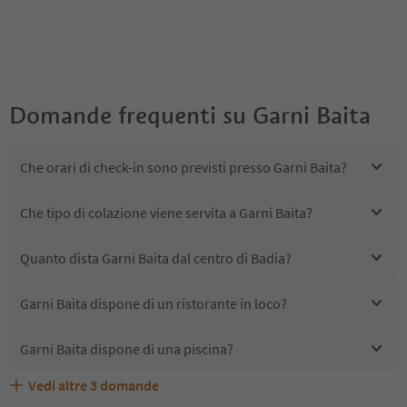
Domande frequenti su
Garni Baita
Che orari di check-in sono previsti presso Garni Baita?
Che tipo di colazione viene servita a Garni Baita?
Quanto dista Garni Baita dal centro di Badia?
Garni Baita dispone di un ristorante in loco?
Garni Baita dispone di una piscina?
Vedi altre
3
domande
Garni Baita accetta animali domestici?
Quali servizi/attività sono disponibili presso Garni Baita?
Gli ospiti di Garni Baita ricevono l'Alto Adige Guest Pass?