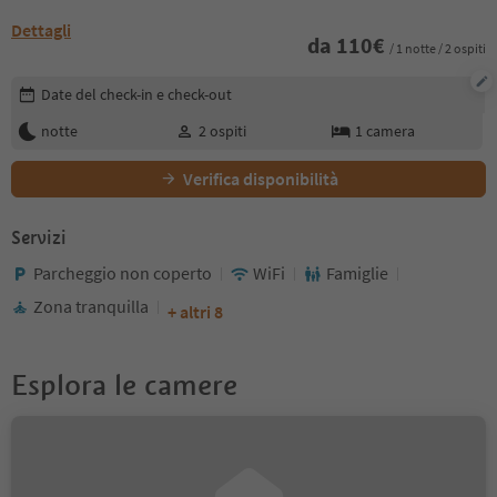
Dettagli
da
110
€
/ 1 notte / 2 ospiti
Modifica i dettagli della prenotazione
Date del check-in e check-out
notte
2
ospiti
1
camera
Verifica disponibilità
Servizi
Parcheggio non coperto
WiFi
Famiglie
Zona tranquilla
+ altri 8
Esplora le camere