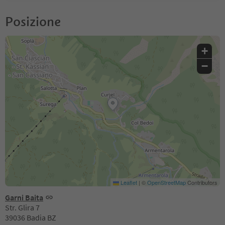
Posizione
+
−
Leaflet
|
©
OpenStreetMap
Contributors
Garni Baita
Str. Glira 7
39036 Badia BZ