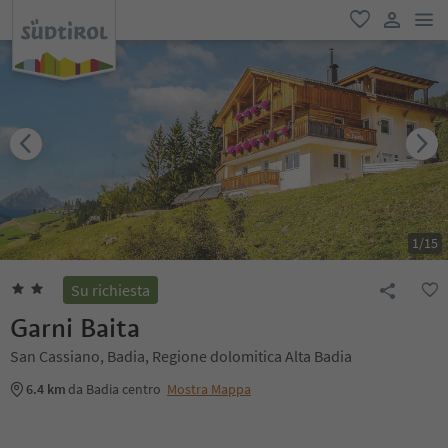
men
favoriti
user lin
1
/
15
Su richiesta
Garni Baita
San Cassiano, Badia, Regione dolomitica Alta Badia
6.4 km
da Badia centro
Mostra Mappa