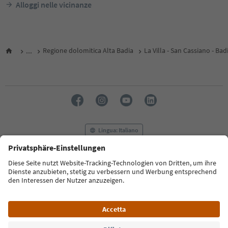
Alloggi nelle vicinanze
...
Regione dolomitica Alta Badia
La Villa - San Cassiano - Bad
Lingua: Italiano
FAQ
Contatti
Press
MICE
Privacy Policy
Termini e condizioni
Crediti
Cookie Policy
Film commission
Chi siamo
Dichiarazione di accessibilità
Alto Adige B2B