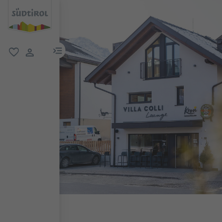
menu link
favoriti
user link