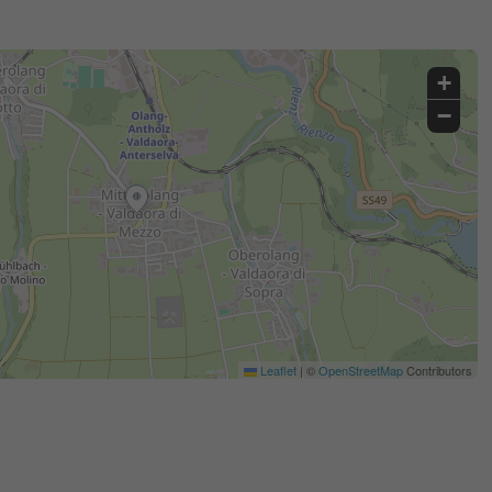
+
−
Leaflet
|
©
OpenStreetMap
Contributors