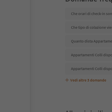
Che orari di check-in so
Che tipo di colazione vi
Quanto dista Appartament
Appartamenti Colli dispo
Appartamenti Colli dispo
Vedi altre
3
domande
Appartamenti Colli accet
Quali servizi/attività so
Gli ospiti di Appartament