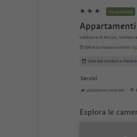
Su richiesta
Appartamenti 
Valdaora di Mezzo, Valdaor
100 m
da Valdaora centro
Mo
Modifica i dettagli della pr
Date del check-in e check-o
Servizi
posizione centrale
Esplora le came