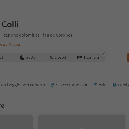
Colli
a, Regione dolomitica Plan de Corones
stra Mappa
enotazione
ut
notte
2
ospiti
1
camera
Parcheggio non coperto
Si accettano cani
WiFi
Famig
re