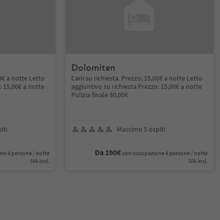
Dolomiten
00€ a notte Letto
Cani su richiesta. Prezzo: 15,00€ a notte Letto
: 15,00€ a notte
aggiuntivo su richiesta Prezzo: 15,00€ a notte
Pulizia finale 80,00€
iti
Massimo 5 ospiti
Da 190€
ne 4 persone / notte
con occupazione 4 persone / notte
IVA incl.
IVA incl.