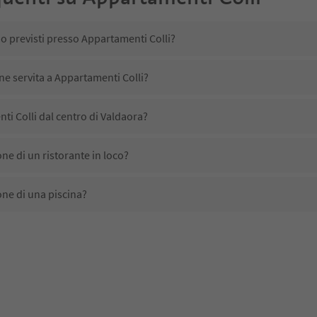
no previsti presso Appartamenti Colli?
ene servita a Appartamenti Colli?
i Colli dal centro di Valdaora?
ne di un ristorante in loco?
ne di una piscina?
ta animali domestici?
no disponibili presso Appartamenti Colli?
i Colli ricevono l'Alto Adige Guest Pass?