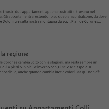
le I nostri due appartamenti appena costruiti si trovano nel
ra. Gli appartamenti si estendono su duepianiconbalcone, da dove
le Dolomiti e sulla nostra montagna da sci, il Plan de Corones
...
la regione
de Corones cambia volto con le stagioni, ma resta sempre un
ovi a piedi o in bici, d’inverno con gli sci o le ciaspole. Il
conoscibile, anche quando cambia luce e colori. Ma qui non c’è
...
uenti su
Appartamenti Colli