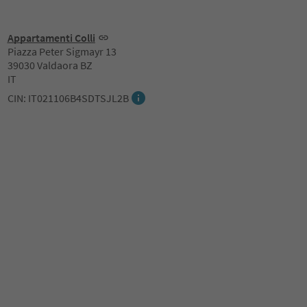
Appartamenti Colli
Piazza Peter Sigmayr 13
39030 Valdaora BZ
IT
CIN: IT021106B4SDTSJL2B