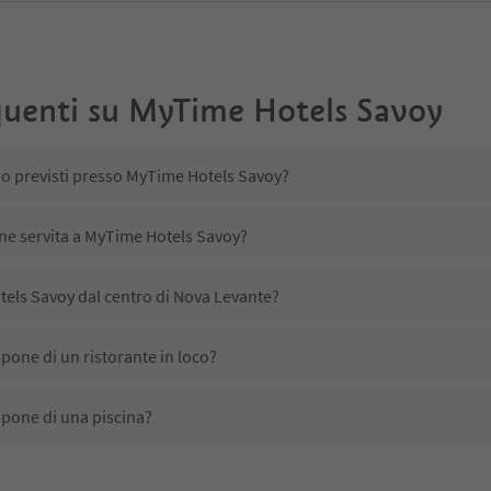
uenti su
MyTime Hotels Savoy
no previsti presso MyTime Hotels Savoy?
ene servita a MyTime Hotels Savoy?
els Savoy dal centro di Nova Levante?
one di un ristorante in loco?
pone di una piscina?
etta animali domestici?
ono disponibili presso MyTime Hotels Savoy?
els Savoy ricevono l'Alto Adige Guest Pass?