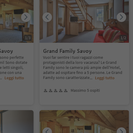
1
/
3
1
/
2
Savoy
Grand Family Savoy
sono perfette
Vuoi far sentire i tuoi ragazzi come
ini! Sono dotate
protagonisti della loro vacanza? Le Grand
letti singoli,
Family sono le camera più ampie dell'Hotel,
cone con una
adatte ad ospitare fino a 5 persone. Le Grand
Family sono caratterizzate
...
Leggi tutto
...
Leggi tutto
Massimo 5 ospiti