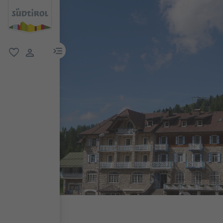
menu link
favoriti
user link