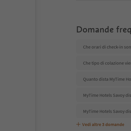
Domande freq
Che orari di check-in so
Che tipo di colazione vi
Quanto dista MyTime Hot
MyTime Hotels Savoy disp
MyTime Hotels Savoy dis
Vedi altre
3
domande
MyTime Hotels Savoy acc
Quali servizi/attività s
Gli ospiti di MyTime Hot