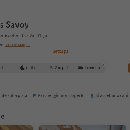
s Savoy
one dolomitica Val d'Ega
ro
Mostra Mappa
Dettagli
enotazione
ut
notte
2
ospiti
1
camera
nte sulla pista
Parcheggio non coperto
Si accettano cani
re