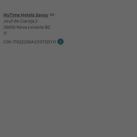
MyTime Hotels Savoy
Jouf de Ciareja 2
39056 Nova Levante BZ
IT
CIN: IT022250A1O975DYYI