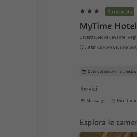
Su richiesta
MyTime Hotel
Carezza, Nova Levante, Regi
5.8 km
da Nova Levante cent
Modifica i dettagli della pr
Date del check-in e check-o
Servizi
Massaggi
Direttame
Esplora le came