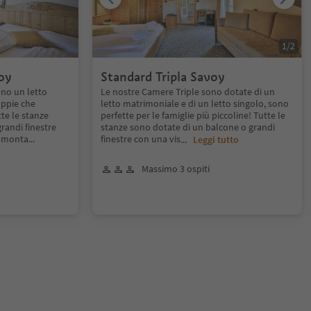
1
/
2
oy
Standard Tripla Savoy
no un letto
Le nostre Camere Triple sono dotate di un
oppie che
letto matrimoniale e di un letto singolo, sono
te le stanze
perfette per le famiglie più piccoline! Tutte le
randi finestre
stanze sono dotate di un balcone o grandi
u monta
...
finestre con una vis
...
Leggi tutto
Massimo 3 ospiti