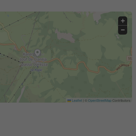
+
−
Leaflet
|
©
OpenStreetMap
Contributors