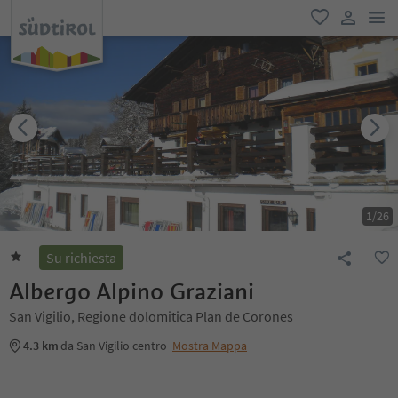
men
favoriti
user lin
1
/
26
Su richiesta
Albergo Alpino Graziani
San Vigilio, Regione dolomitica Plan de Corones
4.3 km
da San Vigilio centro
Mostra Mappa