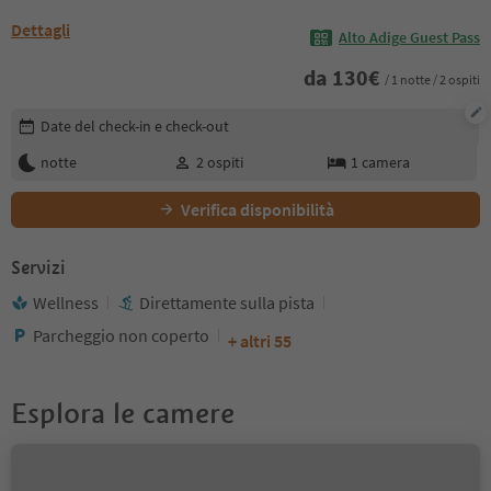
Dettagli
Alto Adige Guest Pass
da
130
€
/ 1 notte / 2 ospiti
Modifica i dettagli della prenotazione
Date del check-in e check-out
notte
2
ospiti
1
camera
Verifica disponibilità
Servizi
Wellness
Direttamente sulla pista
Parcheggio non coperto
+ altri 55
Esplora le camere