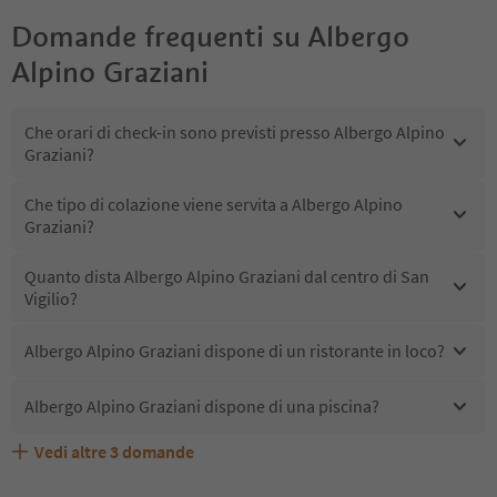
Domande frequenti su
Albergo
Alpino Graziani
Che orari di check-in sono previsti presso Albergo Alpino
Graziani?
Che tipo di colazione viene servita a Albergo Alpino
Graziani?
Quanto dista Albergo Alpino Graziani dal centro di San
Vigilio?
Albergo Alpino Graziani dispone di un ristorante in loco?
Albergo Alpino Graziani dispone di una piscina?
Vedi altre
3
domande
Quali servizi/attività sono disponibili presso Albergo
Gli ospiti di Albergo Alpino Graziani ricevono l'Alto Adige
Albergo Alpino Graziani accetta animali domestici?
Alpino Graziani?
Guest Pass?