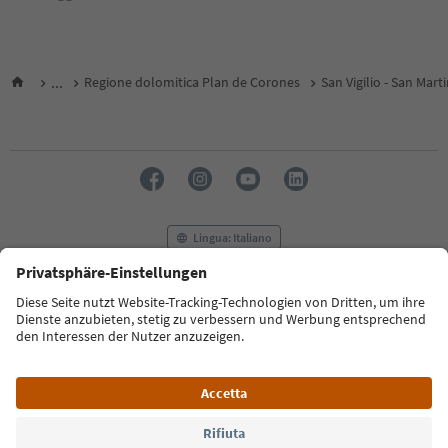
...
Regione dolomitica Plan de Corones
San Vigilio - San Mart
Lingua: Italiano
FAQ
Contatti
Press
MICE
Privacy Policy
Termini e condizioni
Crediti
Cookie Policy
Film commission
Chi siamo
Dichiarazione di accessibilità
Alto Adige B2B
© 2026 IDM Südtirol