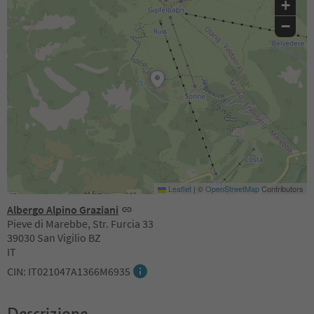
+
−
Leaflet
|
©
OpenStreetMap
Contributors
Albergo Alpino Graziani
Pieve di Marebbe, Str. Furcia 33
39030 San Vigilio BZ
IT
CIN: IT021047A1366M6935
Descrizione