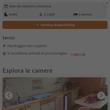
Modifica i dettagli della prenotazione
Date del check-in e check-out
notte
2
ospiti
1
camera
Verifica disponibilità
Servizi
Parcheggio non coperto
Si accettano animali di piccola taglia
+ altri 16
Esplora le camere