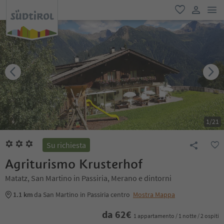
men
favoriti
user lin
1
/
21
Su richiesta
Agriturismo Krusterhof
Matatz, San Martino in Passiria, Merano e dintorni
1.1 km
da San Martino in Passiria centro
Mostra Mappa
da
62
€
1 appartamento / 1 notte / 2 ospiti