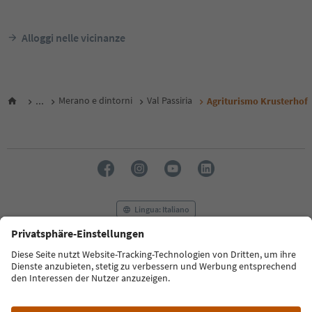
Alloggi nelle vicinanze
...
Merano e dintorni
Val Passiria
Agriturismo Krusterhof
Lingua: Italiano
FAQ
Contatti
Press
MICE
Privacy Policy
Termini e condizioni
Crediti
Cookie Policy
Film commission
Chi siamo
Dichiarazione di accessibilità