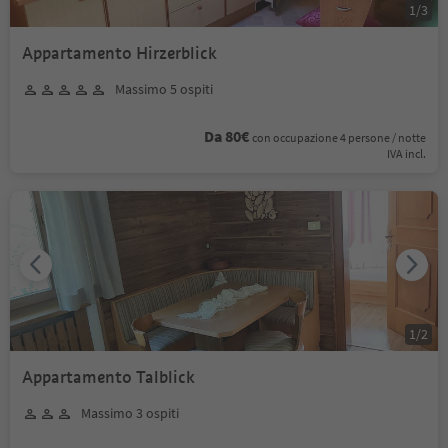
1
/
3
Appartamento Hirzerblick
Massimo 5 ospiti
Da 80€
con occupazione 4 persone / notte
IVA incl.
1
/
2
Appartamento Talblick
Massimo 3 ospiti