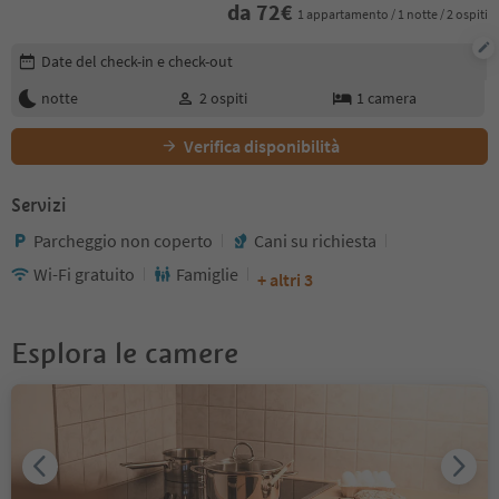
da
72
€
1 appartamento / 1 notte / 2 ospiti
Modifica i dettagli della prenotazione
Date del check-in e check-out
notte
2
ospiti
1
camera
Verifica disponibilità
Servizi
Parcheggio non coperto
Cani su richiesta
Wi-Fi gratuito
Famiglie
+ altri 3
Esplora le camere