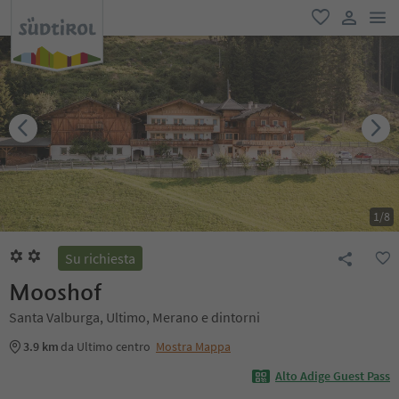
men
favoriti
user lin
1
/
8
Su richiesta
Mooshof
Santa Valburga, Ultimo, Merano e dintorni
3.9 km
da Ultimo centro
Mostra Mappa
Alto Adige Guest Pass