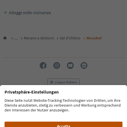
Alloggi nelle vicinanze
...
Merano e dintorni
Val d'Ultimo
Mooshof
Lingua: Italiano
FAQ
Contatti
Press
MICE
Privacy Policy
Termini e condizioni
Crediti
Cookie Policy
Film commission
Chi siamo
Dichiarazione di accessibilità
Alto Adige B2B