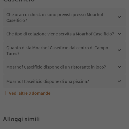
Che orari di check-in sono previsti presso Moarhof
Caseificio?
Che tipo di colazione viene servita a Moarhof Caseificio?
Quanto dista Moarhof Caseificio dal centro di Campo
Tures?
Moarhof Caseificio dispone di un ristorante in loco?
Moarhof Caseificio dispone di una piscina?
Vedi altre
3
domande
Quali servizi/attività sono disponibili presso Moarhof
Gli ospiti di Moarhof Caseificio ricevono l'Alto Adige
Moarhof Caseificio accetta animali domestici?
Caseificio?
Guest Pass?
Alloggi simili