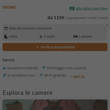
Dettagli
Alto Adige Guest Pass
da
110
€
1 appartamento / 1 notte / 2 ospiti
Modifica i dettagli della prenotazione
Date del check-in e check-out
notte
2
ospiti
1
camera
Verifica disponibilità
Servizi
posizione centrale
Parcheggio non coperto
Si accettano cani
Wi-Fi gratuito
+ altri 11
Esplora le camere