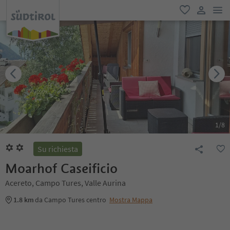
men
favoriti
user lin
1
/
8
Su richiesta
Moarhof Caseificio
Acereto, Campo Tures, Valle Aurina
1.8 km
da Campo Tures centro
Mostra Mappa