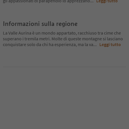
gli appassionati di parapendio lo apprezzano
...
Leggi tutto
Informazioni sulla regione
La Valle Aurina è un mondo appartato, racchiuso tra cime che
superano i tremila metri. Molte di queste montagne si lasciano
conquistare solo da chi ha esperienza, ma la va
...
Leggi tutto