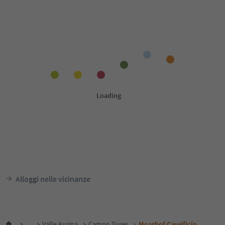
Alloggi nelle vicinanze
...
Valle Aurina
Campo Tures
Moarhof Caseificio