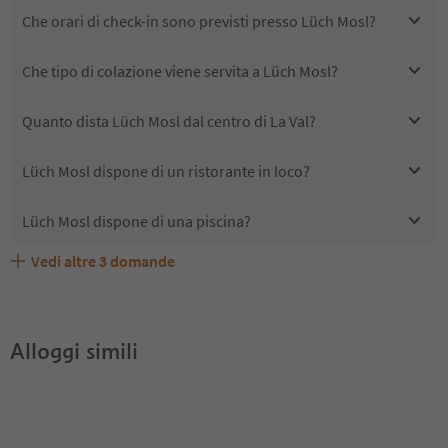
Che orari di check-in sono previsti presso Lüch Mosl?
Che tipo di colazione viene servita a Lüch Mosl?
Quanto dista Lüch Mosl dal centro di La Val?
Lüch Mosl dispone di un ristorante in loco?
Lüch Mosl dispone di una piscina?
Vedi altre
3
domande
Lüch Mosl accetta animali domestici?
Quali servizi/attività sono disponibili presso Lüch Mosl?
Gli ospiti di Lüch Mosl ricevono l'Alto Adige Guest Pass?
Alloggi simili