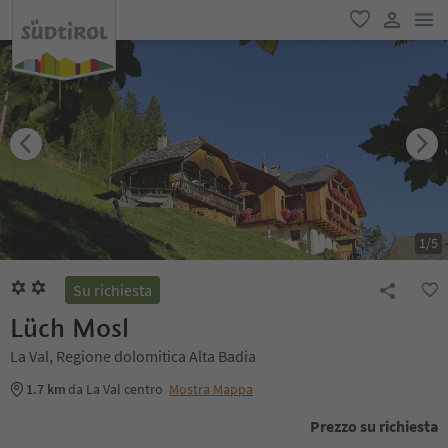
men
favoriti
user lin
1
/
5
Su richiesta
Lüch Mosl
La Val, Regione dolomitica Alta Badia
1.7 km
da La Val centro
Mostra Mappa
Prezzo su richiesta