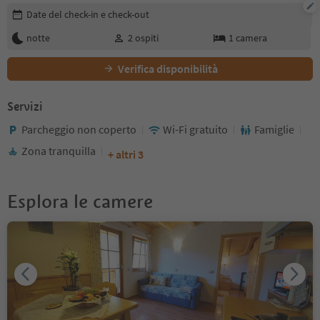
Modifica i dettagli della prenotazione
Date del check-in e check-out
notte
2
ospiti
1
camera
Verifica disponibilità
Servizi
Parcheggio non coperto
Wi-Fi gratuito
Famiglie
Zona tranquilla
+ altri 3
Esplora le camere