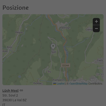
Posizione
+
−
Leaflet
|
©
OpenStreetMap
Contributors
Lüch Mosl
Str. Soví 2
39030 La Val BZ
IT