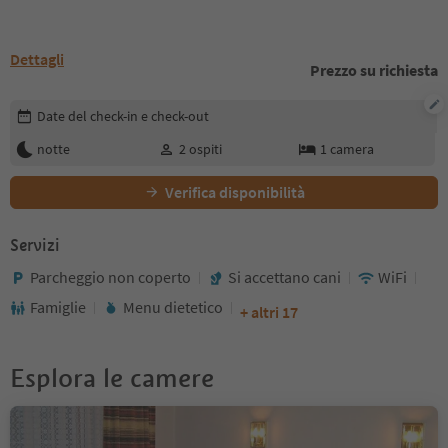
Dettagli
Prezzo su richiesta
Modifica i dettagli della prenotazione
Date del check-in e check-out
notte
2
ospiti
1
camera
Verifica disponibilità
Servizi
Parcheggio non coperto
Si accettano cani
WiFi
Famiglie
Menu dietetico
+ altri 17
Esplora le camere