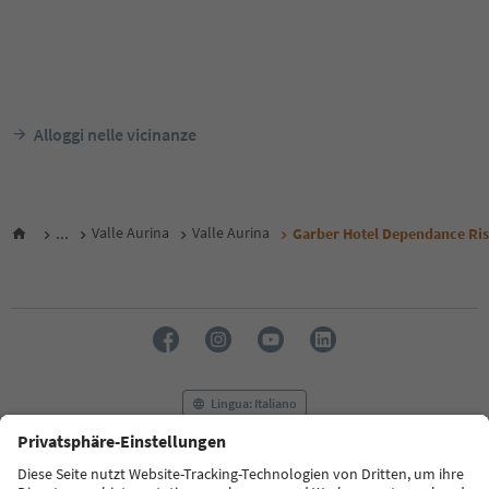
Alloggi nelle vicinanze
...
Valle Aurina
Valle Aurina
Garber Hotel Dependance Ris
Lingua: Italiano
FAQ
Contatti
Press
MICE
Privacy Policy