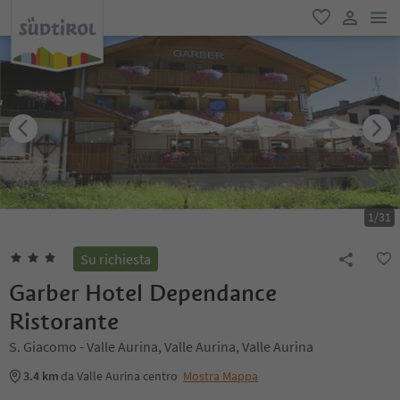
men
favoriti
user lin
1
/
31
Su richiesta
Garber Hotel Dependance
Ristorante
S. Giacomo - Valle Aurina, Valle Aurina, Valle Aurina
3.4 km
da Valle Aurina centro
Mostra Mappa