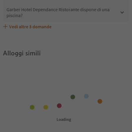
Garber Hotel Dependance Ristorante dispone di una
piscina?
Vedi altre
3
domande
Garber Hotel Dependance Ristorante accetta animali
Quali servizi/attività sono disponibili presso Garber
Gli ospiti di Garber Hotel Dependance Ristorante
domestici?
Hotel Dependance Ristorante?
ricevono l'Alto Adige Guest Pass?
Alloggi simili