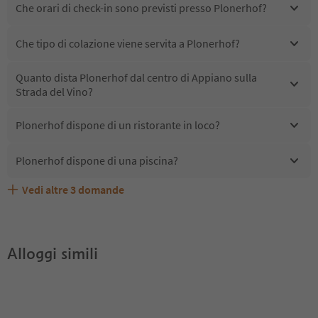
Che orari di check-in sono previsti presso Plonerhof?
Che tipo di colazione viene servita a Plonerhof?
Quanto dista Plonerhof dal centro di Appiano sulla
Strada del Vino?
Plonerhof dispone di un ristorante in loco?
Plonerhof dispone di una piscina?
Vedi altre
3
domande
Plonerhof accetta animali domestici?
Quali servizi/attività sono disponibili presso Plonerhof?
Gli ospiti di Plonerhof ricevono l'Alto Adige Guest Pass?
Alloggi simili