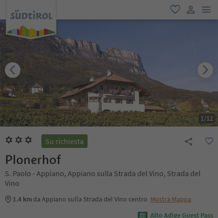
men
favoriti
user lin
1
/
12
Su richiesta
Plonerhof
S. Paolo - Appiano, Appiano sulla Strada del Vino, Strada del
Vino
1.4 km
da Appiano sulla Strada del Vino centro
Mostra Mappa
Alto Adige Guest Pass