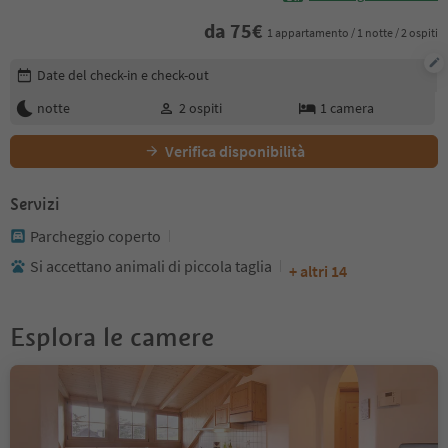
da
75
€
1 appartamento / 1 notte / 2 ospiti
Modifica i dettagli della prenotazione
Date del check-in e check-out
notte
2
ospiti
1
camera
Verifica disponibilità
Servizi
Parcheggio coperto
Si accettano animali di piccola taglia
+ altri 14
Esplora le camere